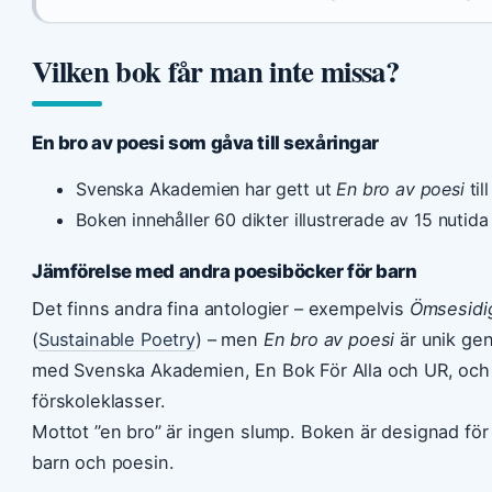
Vilken bok får man inte missa?
En bro av poesi som gåva till sexåringar
Svenska Akademien har gett ut
En bro av poesi
til
Boken innehåller 60 dikter illustrerade av 15 nutid
Jämförelse med andra poesiböcker för barn
Det finns andra fina antologier – exempelvis
Ömsesidi
(
Sustainable Poetry
) – men
En bro av poesi
är unik ge
med Svenska Akademien, En Bok För Alla och UR, och de
förskoleklasser.
Mottot ”en bro” är ingen slump. Boken är designad för 
barn och poesin.