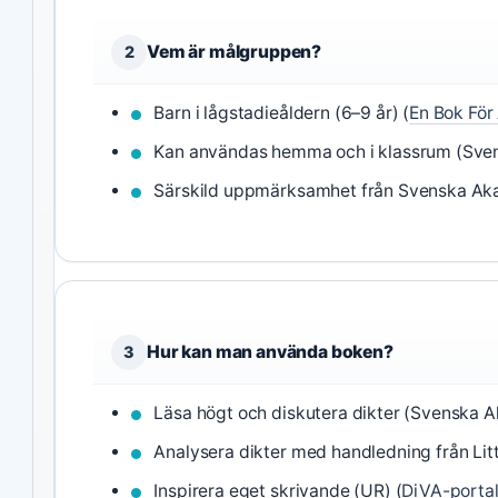
Vem är målgruppen?
2
Barn i lågstadieåldern (6–9 år) (
En Bok För 
Kan användas hemma och i klassrum (Sve
Särskild uppmärksamhet från Svenska Ak
Hur kan man använda boken?
3
Läsa högt och diskutera dikter (Svenska 
Analysera dikter med handledning från Lit
Inspirera eget skrivande (UR) (
DiVA-porta