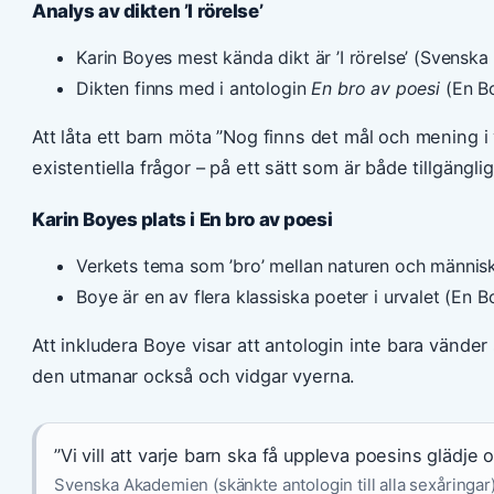
Analys av dikten ’I rörelse’
Karin Boyes mest kända dikt är ’I rörelse’ (Svensk
Dikten finns med i antologin
En bro av poesi
(En Bo
Att låta ett barn möta ”Nog finns det mål och mening i v
existentiella frågor – på ett sätt som är både tillgängli
Karin Boyes plats i En bro av poesi
Verkets tema som ’bro’ mellan naturen och männi
Boye är en av flera klassiska poeter i urvalet (En Bo
Att inkludera Boye visar att antologin inte bara vänder 
den utmanar också och vidgar vyerna.
”Vi vill att varje barn ska få uppleva poesins glädje o
Svenska Akademien (skänkte antologin till alla sexåringar