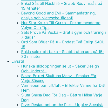
Enkel Sås till Fläskfilé – Snabb Rödvinssås på
15 Minuter
Beyond Good and Evil – Sammanfattning,
analys och Nietzsche-filosofi
Hur Stor Kruka Till Gurka – Rekommenderad
Volym Och Tips
Sats Prova På Vecka – Gratis gym och träning i
7 dagar
Ord Som Börjar På X – Endast Två Enligt SAOL
15
Enkla saker att baka – Snabbt utan ugn på 15-
30 minuter
Livsstil
Hur ska slidöppningen se ut – Säker Design
Och Underhåll
Bistro Bruket Skultuna Meny – Smaker För
Varje Säsong
Värmepumpar luft/luft – Effektiv Värme för Ditt
Hem
Sluta Snusa Dag För Dag – Bättre Hälsa Varje
Dag
River Restaurant on the Pier – Upplev Scenisk