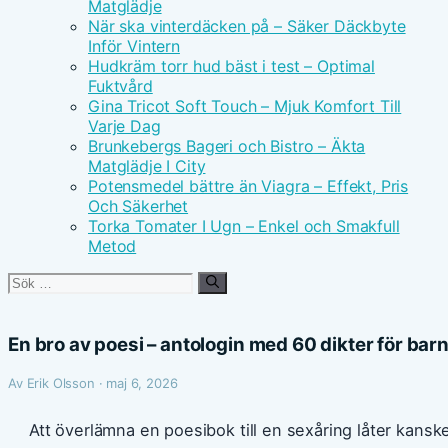
Matglädje
När ska vinterdäcken på – Säker Däckbyte
Inför Vintern
Hudkräm torr hud bäst i test – Optimal
Fuktvård
Gina Tricot Soft Touch – Mjuk Komfort Till
Varje Dag
Brunkebergs Bageri och Bistro – Äkta
Matglädje I City
Potensmedel bättre än Viagra – Effekt, Pris
Och Säkerhet
Torka Tomater I Ugn – Enkel och Smakfull
Metod
Sök
efter:
En bro av poesi – antologin med 60 dikter för bar
Av Erik Olsson · maj 6, 2026
Att överlämna en poesibok till en sexåring låter kan