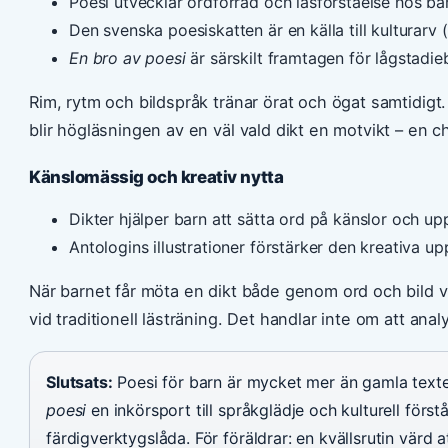
Poesi utvecklar ordförråd och läsförståelse hos ba
Den svenska poesiskatten är en källa till kulturar
En bro av poesi
är särskilt framtagen för lågstadie
Rim, rytm och bildspråk tränar örat och ögat samtidigt. 
blir högläsningen av en väl vald dikt en motvikt – en 
Känslomässig och kreativ nytta
Dikter hjälper barn att sätta ord på känslor och up
Antologins illustrationer förstärker den kreativa 
När barnet får möta en dikt både genom ord och bild 
vid traditionell lästräning. Det handlar inte om att an
Slutsats:
Poesi för barn är mycket mer än gamla texter.
poesi
en inkörsport till språkglädje och kulturell förstå
färdigverktygslåda. För föräldrar: en kvällsrutin värd 