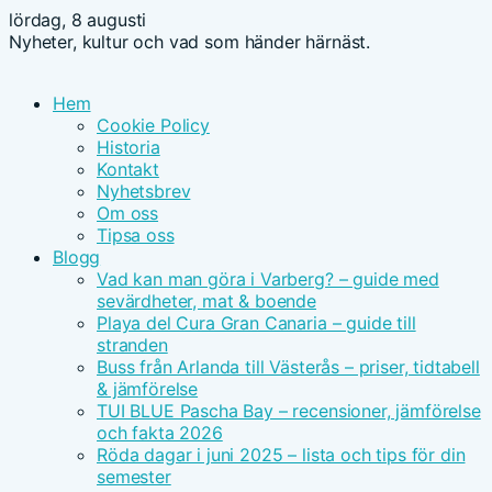
lördag, 8 augusti
Nyheter, kultur och vad som händer härnäst.
Hem
Cookie Policy
Historia
Kontakt
Nyhetsbrev
Om oss
Tipsa oss
Blogg
Vad kan man göra i Varberg? – guide med
sevärdheter, mat & boende
Playa del Cura Gran Canaria – guide till
stranden
Buss från Arlanda till Västerås – priser, tidtabell
& jämförelse
TUI BLUE Pascha Bay – recensioner, jämförelse
och fakta 2026
Röda dagar i juni 2025 – lista och tips för din
semester