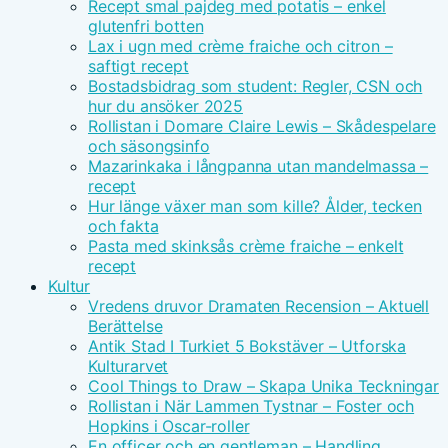
Recept smal pajdeg med potatis – enkel
glutenfri botten
Lax i ugn med crème fraiche och citron –
saftigt recept
Bostadsbidrag som student: Regler, CSN och
hur du ansöker 2025
Rollistan i Domare Claire Lewis – Skådespelare
och säsongsinfo
Mazarinkaka i långpanna utan mandelmassa –
recept
Hur länge växer man som kille? Ålder, tecken
och fakta
Pasta med skinksås crème fraiche – enkelt
recept
Kultur
Vredens druvor Dramaten Recension – Aktuell
Berättelse
Antik Stad I Turkiet 5 Bokstäver – Utforska
Kulturarvet
Cool Things to Draw – Skapa Unika Teckningar
Rollistan i När Lammen Tystnar – Foster och
Hopkins i Oscar-roller
En officer och en gentleman – Handling,