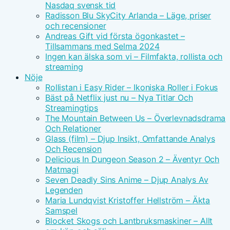
Nasdaq svensk tid
Radisson Blu SkyCity Arlanda – Läge, priser
och recensioner
Andreas Gift vid första ögonkastet –
Tillsammans med Selma 2024
Ingen kan älska som vi – Filmfakta, rollista och
streaming
Nöje
Rollistan i Easy Rider – Ikoniska Roller i Fokus
Bäst på Netflix just nu – Nya Titlar Och
Streamingtips
The Mountain Between Us – Överlevnadsdrama
Och Relationer
Glass (film) – Djup Insikt, Omfattande Analys
Och Recension
Delicious In Dungeon Season 2 – Äventyr Och
Matmagi
Seven Deadly Sins Anime – Djup Analys Av
Legenden
Maria Lundqvist Kristoffer Hellström – Äkta
Samspel
Blocket Skogs och Lantbruksmaskiner – Allt