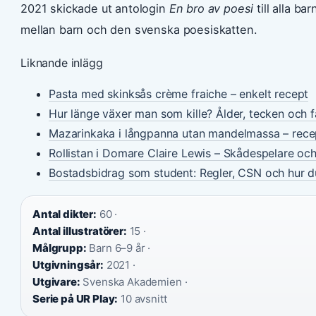
2021 skickade ut antologin
En bro av poesi
till alla ba
mellan barn och den svenska poesiskatten.
Liknande inlägg
Pasta med skinksås crème fraiche – enkelt recept
Hur länge växer man som kille? Ålder, tecken och 
Mazarinkaka i långpanna utan mandelmassa – rece
Rollistan i Domare Claire Lewis – Skådespelare oc
Bostadsbidrag som student: Regler, CSN och hur 
Antal dikter:
60 ·
Antal illustratörer:
15 ·
Målgrupp:
Barn 6–9 år ·
Utgivningsår:
2021 ·
Utgivare:
Svenska Akademien ·
Serie på UR Play:
10 avsnitt