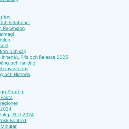
gtips
ch Relationer
ch Recension
Matmagi
enden
spel
köp och sälj
 Innehåll, Pris och Release 2025
oäng och ranking
ch investering
g och Historik
ygg Strategi
 Fakta
 regionen
k 2024
Enligt SLU 2024
ensk Kontext
 Minuter