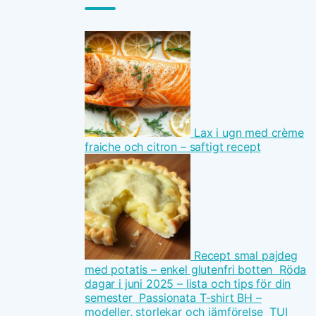
Lax i ugn med crème
fraiche och citron – saftigt recept
Recept smal pajdeg
med potatis – enkel glutenfri botten
Röda
dagar i juni 2025 – lista och tips för din
semester
Passionata T-shirt BH –
modeller, storlekar och jämförelse
TUI