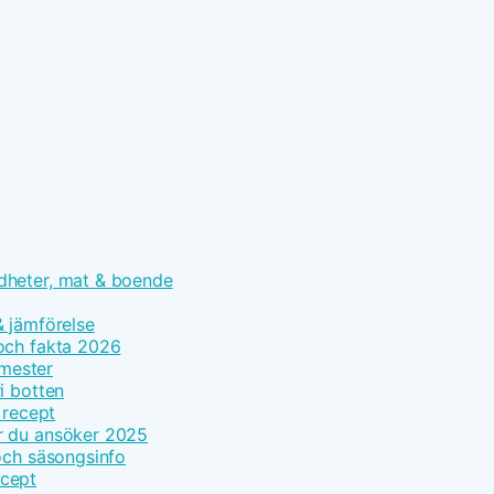
dheter, mat & boende
n
 & jämförelse
och fakta 2026
emester
i botten
 recept
r du ansöker 2025
och säsongsinfo
ecept