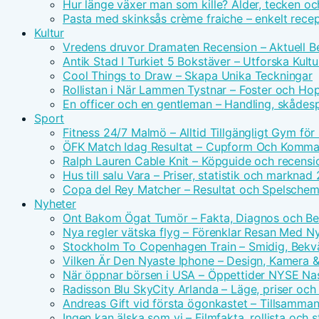
Hur länge växer man som kille? Ålder, tecken oc
Pasta med skinksås crème fraiche – enkelt rece
Kultur
Vredens druvor Dramaten Recension – Aktuell Be
Antik Stad I Turkiet 5 Bokstäver – Utforska Kultu
Cool Things to Draw – Skapa Unika Teckningar
Rollistan i När Lammen Tystnar – Foster och Hopk
En officer och en gentleman – Handling, skådes
Sport
Fitness 24/7 Malmö – Alltid Tillgängligt Gym för
ÖFK Match Idag Resultat – Cupform Och Komm
Ralph Lauren Cable Knit – Köpguide och recensi
Hus till salu Vara – Priser, statistik och marknad
Copa del Rey Matcher – Resultat och Spelsche
Nyheter
Ont Bakom Ögat Tumör – Fakta, Diagnos och Be
Nya regler vätska flyg – Förenklar Resan Med N
Stockholm To Copenhagen Train – Smidig, Bek
Vilken Är Den Nyaste Iphone – Design, Kamera &
När öppnar börsen i USA – Öppettider NYSE Na
Radisson Blu SkyCity Arlanda – Läge, priser och
Andreas Gift vid första ögonkastet – Tillsamm
Ingen kan älska som vi – Filmfakta, rollista och 