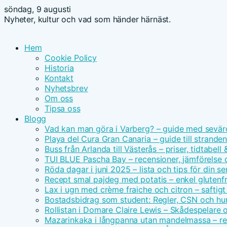
söndag, 9 augusti
Nyheter, kultur och vad som händer härnäst.
Hem
Cookie Policy
Historia
Kontakt
Nyhetsbrev
Om oss
Tipsa oss
Blogg
Vad kan man göra i Varberg? – guide med sevär
Playa del Cura Gran Canaria – guide till strande
Buss från Arlanda till Västerås – priser, tidtabell
TUI BLUE Pascha Bay – recensioner, jämförelse 
Röda dagar i juni 2025 – lista och tips för din s
Recept smal pajdeg med potatis – enkel glutenfr
Lax i ugn med crème fraiche och citron – saftigt
Bostadsbidrag som student: Regler, CSN och hu
Rollistan i Domare Claire Lewis – Skådespelare 
Mazarinkaka i långpanna utan mandelmassa – r