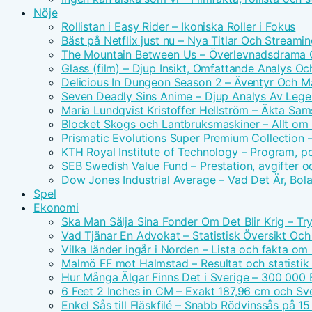
Nöje
Rollistan i Easy Rider – Ikoniska Roller i Fokus
Bäst på Netflix just nu – Nya Titlar Och Streamin
The Mountain Between Us – Överlevnadsdrama O
Glass (film) – Djup Insikt, Omfattande Analys O
Delicious In Dungeon Season 2 – Äventyr Och 
Seven Deadly Sins Anime – Djup Analys Av Leg
Maria Lundqvist Kristoffer Hellström – Äkta Sam
Blocket Skogs och Lantbruksmaskiner – Allt om 
Prismatic Evolutions Super Premium Collection –
KTH Royal Institute of Technology – Program, p
SEB Swedish Value Fund – Prestation, avgifter o
Dow Jones Industrial Average – Vad Det Är, Bola
Spel
Ekonomi
Ska Man Sälja Sina Fonder Om Det Blir Krig – Tr
Vad Tjänar En Advokat – Statistisk Översikt Och
Vilka länder ingår i Norden – Lista och fakta om
Malmö FF mot Halmstad – Resultat och statisti
Hur Många Älgar Finns Det i Sverige – 300 000 
6 Feet 2 Inches in CM – Exakt 187,96 cm och Sv
Enkel Sås till Fläskfilé – Snabb Rödvinssås på 15