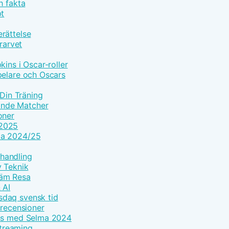
h fakta
pt
rättelse
rarvet
ins i Oscar-roller
pelare och Oscars
 Din Träning
ande Matcher
oner
 2025
ma 2024/25
handling
y Teknik
väm Resa
 AI
sdaq svensk tid
 recensioner
ans med Selma 2024
streaming