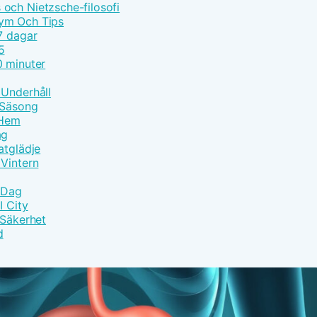
och Nietzsche-filosofi
lym Och Tips
7 dagar
5
0 minuter
 Underhåll
 Säsong
 Hem
ag
atglädje
 Vintern
e Dag
I City
 Säkerhet
d