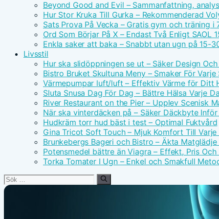
Beyond Good and Evil – Sammanfattning, analys 
Hur Stor Kruka Till Gurka – Rekommenderad Vo
Sats Prova På Vecka – Gratis gym och träning i 
Ord Som Börjar På X – Endast Två Enligt SAOL 1
Enkla saker att baka – Snabbt utan ugn på 15-3
Livsstil
Hur ska slidöppningen se ut – Säker Design Och
Bistro Bruket Skultuna Meny – Smaker För Varje
Värmepumpar luft/luft – Effektiv Värme för Ditt
Sluta Snusa Dag För Dag – Bättre Hälsa Varje D
River Restaurant on the Pier – Upplev Scenisk M
När ska vinterdäcken på – Säker Däckbyte Inför
Hudkräm torr hud bäst i test – Optimal Fuktvård
Gina Tricot Soft Touch – Mjuk Komfort Till Varj
Brunkebergs Bageri och Bistro – Äkta Matglädje 
Potensmedel bättre än Viagra – Effekt, Pris Och
Torka Tomater I Ugn – Enkel och Smakfull Meto
Sök
efter: