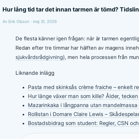
Hur lång tid tar det innan tarmen är tömd? Tidsli
Av Erik Olsson · maj 31, 2026
De flesta känner igen frågan: när är tarmen egentlige
Redan efter tre timmar har hälften av magens inneh
sjukvårdsrådgivning)
, men hela processen från mun ti
Liknande inlägg
Pasta med skinksås crème fraiche – enkelt r
Hur länge växer man som kille? Ålder, tecken
Mazarinkaka i långpanna utan mandelmassa 
Rollistan i Domare Claire Lewis – Skådespela
Bostadsbidrag som student: Regler, CSN och