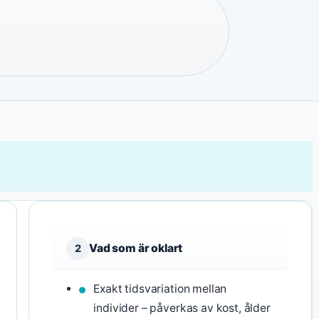
Vad som är oklart
2
Exakt tidsvariation mellan
individer – påverkas av kost, ålder