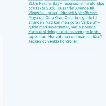
BLUE Pascha Bay – recensioner, jämförelse
och fakta 2026
Buss från Arlanda till
Västerås – priser, tidtabell & jämförelse
Playa del Cura Gran Canaria – guide till
stranden
Vad kan man göra i Varberg? –
guide med sevärdheter, mat & boende
Korta utbildningar distans som ger jobb –
topplistan
Hur vet man om man har löss?
Tecken och enkla kontroller