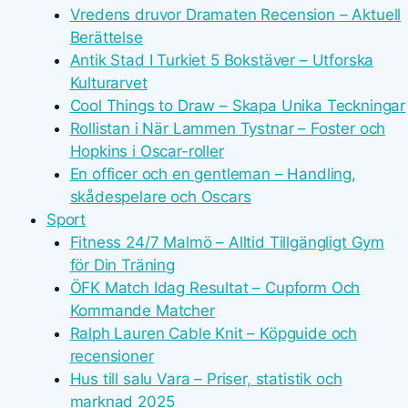
Vredens druvor Dramaten Recension – Aktuell
Berättelse
Antik Stad I Turkiet 5 Bokstäver – Utforska
Kulturarvet
Cool Things to Draw – Skapa Unika Teckningar
Rollistan i När Lammen Tystnar – Foster och
Hopkins i Oscar-roller
En officer och en gentleman – Handling,
skådespelare och Oscars
Sport
Fitness 24/7 Malmö – Alltid Tillgängligt Gym
för Din Träning
ÖFK Match Idag Resultat – Cupform Och
Kommande Matcher
Ralph Lauren Cable Knit – Köpguide och
recensioner
Hus till salu Vara – Priser, statistik och
marknad 2025