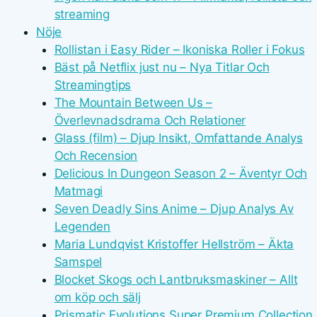
streaming
Nöje
Rollistan i Easy Rider – Ikoniska Roller i Fokus
Bäst på Netflix just nu – Nya Titlar Och
Streamingtips
The Mountain Between Us –
Överlevnadsdrama Och Relationer
Glass (film) – Djup Insikt, Omfattande Analys
Och Recension
Delicious In Dungeon Season 2 – Äventyr Och
Matmagi
Seven Deadly Sins Anime – Djup Analys Av
Legenden
Maria Lundqvist Kristoffer Hellström – Äkta
Samspel
Blocket Skogs och Lantbruksmaskiner – Allt
om köp och sälj
Prismatic Evolutions Super Premium Collection