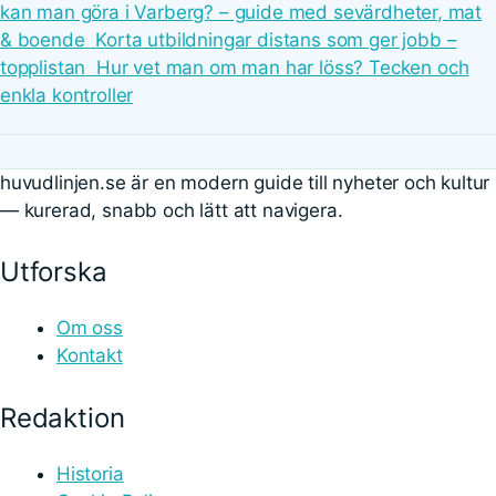
kan man göra i Varberg? – guide med sevärdheter, mat
& boende
Korta utbildningar distans som ger jobb –
topplistan
Hur vet man om man har löss? Tecken och
enkla kontroller
huvudlinjen.se är en modern guide till nyheter och kultur
— kurerad, snabb och lätt att navigera.
Utforska
Om oss
Kontakt
Redaktion
Historia