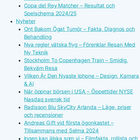
Copa del Rey Matcher – Resultat och
Spelschema 2024/25
Nyheter
Ont Bakom Ögat Tumör – Fakta, Diagnos och
Behandling
Nya regler vätska flyg – Förenklar Resan Med
Ny Teknik
Stockholm To Copenhagen Train – Smidig,
Bekväm Resa
Vilken Är Den Nyaste Iphone – Design, Kamera
& AI
När öppnar börsen i USA – Öppettider NYSE
Nasdaq svensk tid
Radisson Blu SkyCity Arlanda – Läge, priser
och recensioner
Andreas Gift vid första ögonkastet –
Tillsammans med Selma 2024
Ingen kan älska som vi – Filmfakta, rollista och