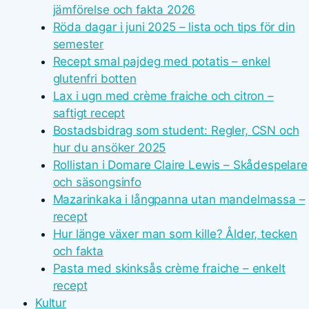
jämförelse och fakta 2026
Röda dagar i juni 2025 – lista och tips för din
semester
Recept smal pajdeg med potatis – enkel
glutenfri botten
Lax i ugn med crème fraiche och citron –
saftigt recept
Bostadsbidrag som student: Regler, CSN och
hur du ansöker 2025
Rollistan i Domare Claire Lewis – Skådespelare
och säsongsinfo
Mazarinkaka i långpanna utan mandelmassa –
recept
Hur länge växer man som kille? Ålder, tecken
och fakta
Pasta med skinksås crème fraiche – enkelt
recept
Kultur