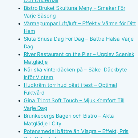
Och Underhåll
Bistro Bruket Skultuna Meny – Smaker För
Varje Säsong
Värmepumpar luft/luft – Effektiv Värme för Ditt
Hem
Sluta Snusa Dag För Dag – Bättre Hälsa Varje
Dag
River Restaurant on the Pier – Upplev Scenisk
Matglädje
När ska vinterdäcken på – Säker Däckbyte
Inför Vintern
Hudkräm torr hud bäst i test – Optimal
Fuktvård
Gina Tricot Soft Touch – Mjuk Komfort Till
Varje Dag
Brunkebergs Bageri och Bistro – Äkta
Matglädje I City
Potensmedel bättre än Viagra – Effekt, Pris