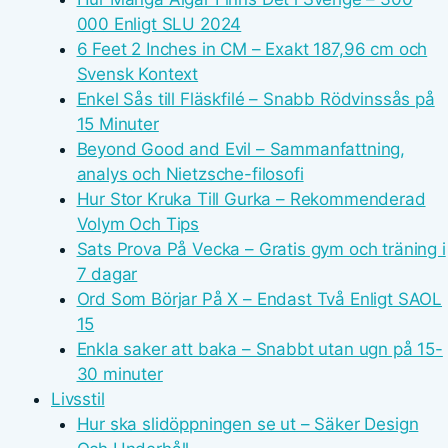
000 Enligt SLU 2024
6 Feet 2 Inches in CM – Exakt 187,96 cm och
Svensk Kontext
Enkel Sås till Fläskfilé – Snabb Rödvinssås på
15 Minuter
Beyond Good and Evil – Sammanfattning,
analys och Nietzsche-filosofi
Hur Stor Kruka Till Gurka – Rekommenderad
Volym Och Tips
Sats Prova På Vecka – Gratis gym och träning i
7 dagar
Ord Som Börjar På X – Endast Två Enligt SAOL
15
Enkla saker att baka – Snabbt utan ugn på 15-
30 minuter
Livsstil
Hur ska slidöppningen se ut – Säker Design