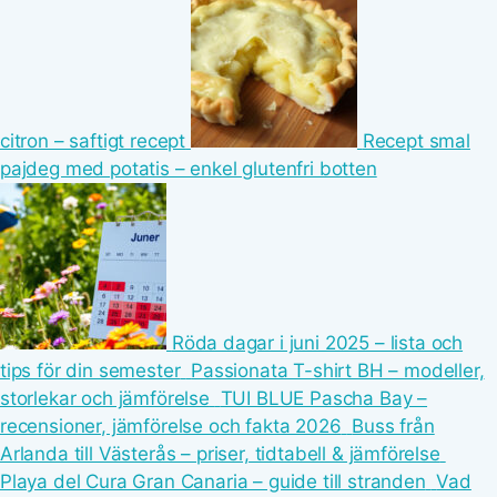
citron – saftigt recept
Recept smal
pajdeg med potatis – enkel glutenfri botten
Röda dagar i juni 2025 – lista och
tips för din semester
Passionata T-shirt BH – modeller,
storlekar och jämförelse
TUI BLUE Pascha Bay –
recensioner, jämförelse och fakta 2026
Buss från
Arlanda till Västerås – priser, tidtabell & jämförelse
Playa del Cura Gran Canaria – guide till stranden
Vad