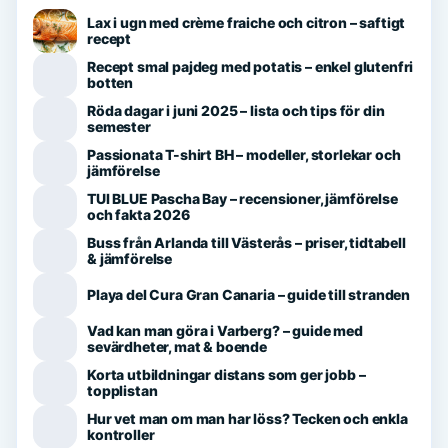
Lax i ugn med crème fraiche och citron – saftigt
recept
Recept smal pajdeg med potatis – enkel glutenfri
botten
Röda dagar i juni 2025 – lista och tips för din
semester
Passionata T-shirt BH – modeller, storlekar och
jämförelse
TUI BLUE Pascha Bay – recensioner, jämförelse
och fakta 2026
Buss från Arlanda till Västerås – priser, tidtabell
& jämförelse
Playa del Cura Gran Canaria – guide till stranden
Vad kan man göra i Varberg? – guide med
sevärdheter, mat & boende
Korta utbildningar distans som ger jobb –
topplistan
Hur vet man om man har löss? Tecken och enkla
kontroller