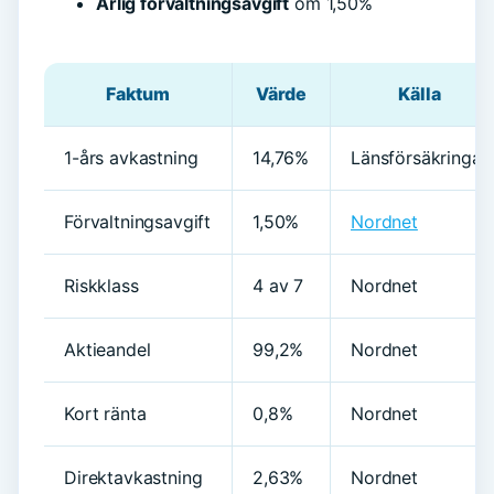
Årlig förvaltningsavgift
om 1,50%
Faktum
Värde
Källa
1-års avkastning
14,76%
Länsförsäkringar
Förvaltningsavgift
1,50%
Nordnet
Riskklass
4 av 7
Nordnet
Aktieandel
99,2%
Nordnet
Kort ränta
0,8%
Nordnet
Direktavkastning
2,63%
Nordnet