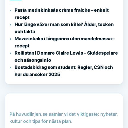
Pasta med skinksås crème fraiche – enkelt
recept
Hur länge växer man som kille? Ålder, tecken
och fakta
Mazarinkaka i långpanna utan mandelmassa –
recept
Rollistan i Domare Claire Lewis – Skådespelare
och säsongsinfo
Bostadsbidrag som student: Regler, CSN och
hur du ansöker 2025
På huvudlinjen.se samlar vi det viktigaste: nyheter,
kultur och tips för nästa plan.