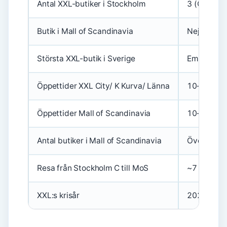
Antal XXL-butiker i Stockholm
3 (City, K
Butik i Mall of Scandinavia
Nej (0)
Största XXL-butik i Sverige
Emporia (
Öppettider XXL City/ K Kurva/ Länna
10–20 (va
Öppettider Mall of Scandinavia
10–21 alla
Antal butiker i Mall of Scandinavia
Över 200
Resa från Stockholm C till MoS
~7 minuter
XXL:s krisår
2023 (omst