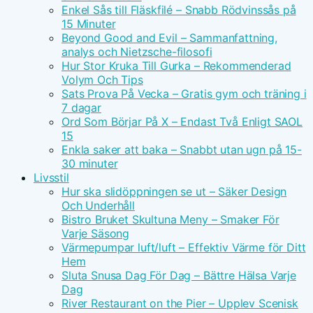
Enkel Sås till Fläskfilé – Snabb Rödvinssås på
15 Minuter
Beyond Good and Evil – Sammanfattning,
analys och Nietzsche-filosofi
Hur Stor Kruka Till Gurka – Rekommenderad
Volym Och Tips
Sats Prova På Vecka – Gratis gym och träning i
7 dagar
Ord Som Börjar På X – Endast Två Enligt SAOL
15
Enkla saker att baka – Snabbt utan ugn på 15-
30 minuter
Livsstil
Hur ska slidöppningen se ut – Säker Design
Och Underhåll
Bistro Bruket Skultuna Meny – Smaker För
Varje Säsong
Värmepumpar luft/luft – Effektiv Värme för Ditt
Hem
Sluta Snusa Dag För Dag – Bättre Hälsa Varje
Dag
River Restaurant on the Pier – Upplev Scenisk