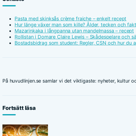
Pasta med skinksås crème fraiche – enkelt recept
Hur länge växer man som kille? Ålder, tecken och fak
Mazarinkaka i långpanna utan mandelmassa – recept
Rollistan i Domare Claire Lewis – Skådespelare och s
Bostadsbidrag som student: Regler, CSN och hur du 
På huvudlinjen.se samlar vi det viktigaste: nyheter, kultur oc
Fortsätt läsa