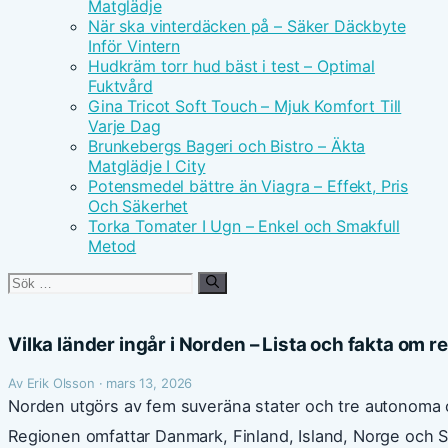
Matglädje
När ska vinterdäcken på – Säker Däckbyte
Inför Vintern
Hudkräm torr hud bäst i test – Optimal
Fuktvård
Gina Tricot Soft Touch – Mjuk Komfort Till
Varje Dag
Brunkebergs Bageri och Bistro – Äkta
Matglädje I City
Potensmedel bättre än Viagra – Effekt, Pris
Och Säkerhet
Torka Tomater I Ugn – Enkel och Smakfull
Metod
Sök
efter:
Vilka länder ingår i Norden – Lista och fakta om 
Av Erik Olsson · mars 13, 2026
Norden utgörs av fem suveräna stater och tre autono
Regionen omfattar Danmark, Finland, Island, Norge och 