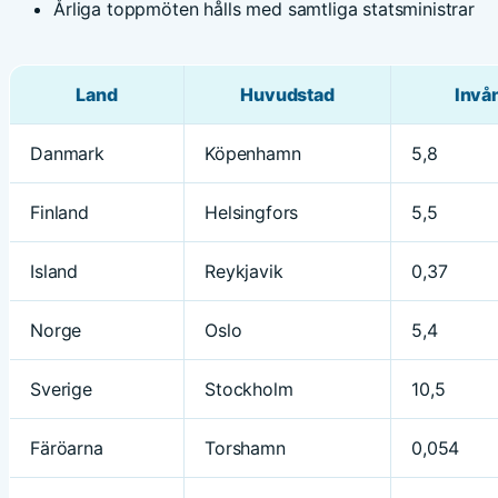
Årliga toppmöten hålls med samtliga statsministrar
Land
Huvudstad
Invån
Danmark
Köpenhamn
5,8
Finland
Helsingfors
5,5
Island
Reykjavik
0,37
Norge
Oslo
5,4
Sverige
Stockholm
10,5
Färöarna
Torshamn
0,054