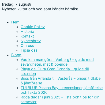
fredag, 7 augusti
Nyheter, kultur och vad som händer härnäst.
Hem
Cookie Policy
Historia
Kontakt
Nyhetsbrev
Om oss
Tipsa oss
Blogg
Vad kan man göra i Varberg? – guide med
sevärdheter, mat & boende
Playa del Cura Gran Canaria – guide till
stranden
Buss från Arlanda till Västerås – priser, tidtabell
& jämförelse
TUI BLUE Pascha Bay – recensioner, jämförelse
och fakta 2026
Röda dagar i juni 2025 – lista och tips för din
semester