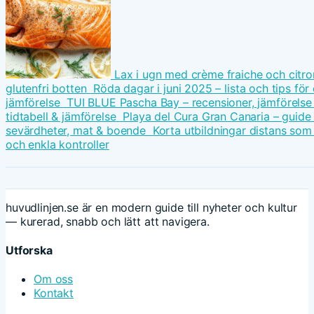
Lax i ugn med crème fraiche och citron
glutenfri botten
Röda dagar i juni 2025 – lista och tips för
jämförelse
TUI BLUE Pascha Bay – recensioner, jämförelse
tidtabell & jämförelse
Playa del Cura Gran Canaria – guide t
sevärdheter, mat & boende
Korta utbildningar distans som
och enkla kontroller
huvudlinjen.se är en modern guide till nyheter och kultur
— kurerad, snabb och lätt att navigera.
Utforska
Om oss
Kontakt