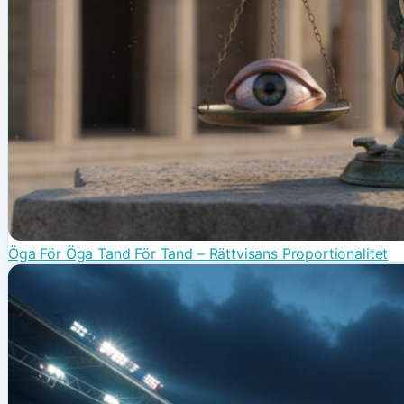
Öga För Öga Tand För Tand – Rättvisans Proportionalitet