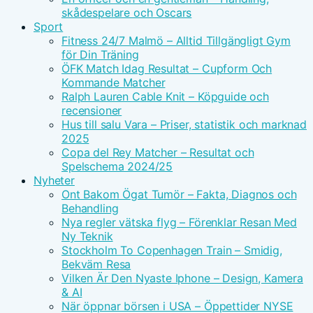
skådespelare och Oscars
Sport
Fitness 24/7 Malmö – Alltid Tillgängligt Gym
för Din Träning
ÖFK Match Idag Resultat – Cupform Och
Kommande Matcher
Ralph Lauren Cable Knit – Köpguide och
recensioner
Hus till salu Vara – Priser, statistik och marknad
2025
Copa del Rey Matcher – Resultat och
Spelschema 2024/25
Nyheter
Ont Bakom Ögat Tumör – Fakta, Diagnos och
Behandling
Nya regler vätska flyg – Förenklar Resan Med
Ny Teknik
Stockholm To Copenhagen Train – Smidig,
Bekväm Resa
Vilken Är Den Nyaste Iphone – Design, Kamera
& AI
När öppnar börsen i USA – Öppettider NYSE