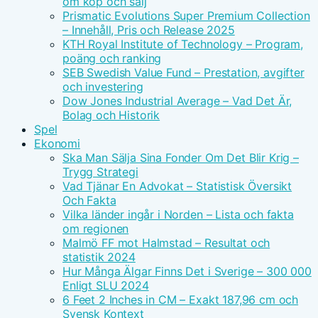
om köp och sälj
Prismatic Evolutions Super Premium Collection
– Innehåll, Pris och Release 2025
KTH Royal Institute of Technology – Program,
poäng och ranking
SEB Swedish Value Fund – Prestation, avgifter
och investering
Dow Jones Industrial Average – Vad Det Är,
Bolag och Historik
Spel
Ekonomi
Ska Man Sälja Sina Fonder Om Det Blir Krig –
Trygg Strategi
Vad Tjänar En Advokat – Statistisk Översikt
Och Fakta
Vilka länder ingår i Norden – Lista och fakta
om regionen
Malmö FF mot Halmstad – Resultat och
statistik 2024
Hur Många Älgar Finns Det i Sverige – 300 000
Enligt SLU 2024
6 Feet 2 Inches in CM – Exakt 187,96 cm och
Svensk Kontext