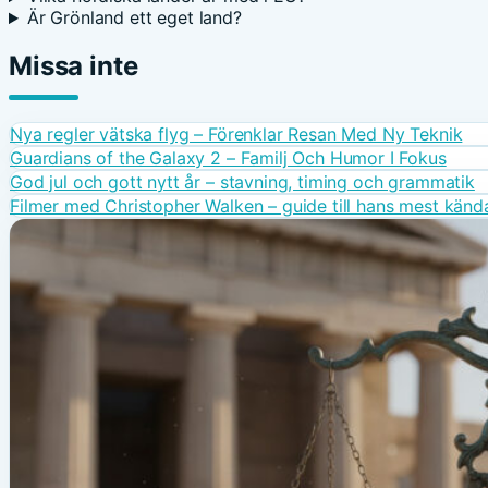
Är Grönland ett eget land?
Missa inte
Nya regler vätska flyg – Förenklar Resan Med Ny Teknik
Guardians of the Galaxy 2 – Familj Och Humor I Fokus
God jul och gott nytt år – stavning, timing och grammatik
Filmer med Christopher Walken – guide till hans mest kända