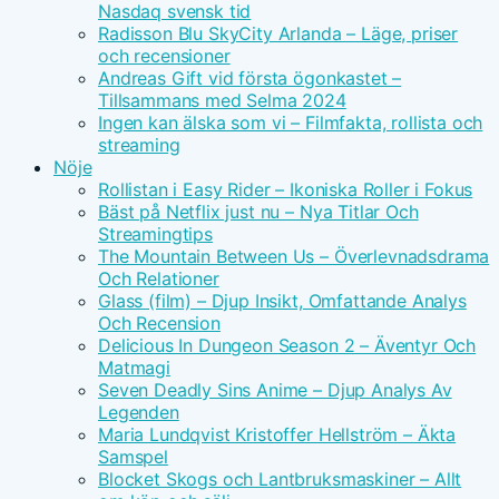
Nasdaq svensk tid
Radisson Blu SkyCity Arlanda – Läge, priser
och recensioner
Andreas Gift vid första ögonkastet –
Tillsammans med Selma 2024
Ingen kan älska som vi – Filmfakta, rollista och
streaming
Nöje
Rollistan i Easy Rider – Ikoniska Roller i Fokus
Bäst på Netflix just nu – Nya Titlar Och
Streamingtips
The Mountain Between Us – Överlevnadsdrama
Och Relationer
Glass (film) – Djup Insikt, Omfattande Analys
Och Recension
Delicious In Dungeon Season 2 – Äventyr Och
Matmagi
Seven Deadly Sins Anime – Djup Analys Av
Legenden
Maria Lundqvist Kristoffer Hellström – Äkta
Samspel
Blocket Skogs och Lantbruksmaskiner – Allt