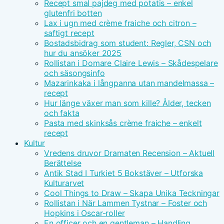
Recept smal pajdeg med potatis – enkel
glutenfri botten
Lax i ugn med crème fraiche och citron –
saftigt recept
Bostadsbidrag som student: Regler, CSN och
hur du ansöker 2025
Rollistan i Domare Claire Lewis – Skådespelare
och säsongsinfo
Mazarinkaka i långpanna utan mandelmassa –
recept
Hur länge växer man som kille? Ålder, tecken
och fakta
Pasta med skinksås crème fraiche – enkelt
recept
Kultur
Vredens druvor Dramaten Recension – Aktuell
Berättelse
Antik Stad I Turkiet 5 Bokstäver – Utforska
Kulturarvet
Cool Things to Draw – Skapa Unika Teckningar
Rollistan i När Lammen Tystnar – Foster och
Hopkins i Oscar-roller
En officer och en gentleman – Handling,