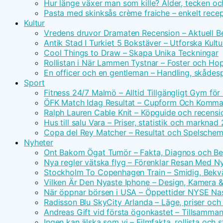
Hur länge växer man som kille? Ålder, tecken oc
Pasta med skinksås crème fraiche – enkelt rece
Kultur
Vredens druvor Dramaten Recension – Aktuell Be
Antik Stad I Turkiet 5 Bokstäver – Utforska Kultu
Cool Things to Draw – Skapa Unika Teckningar
Rollistan i När Lammen Tystnar – Foster och Hopk
En officer och en gentleman – Handling, skådes
Sport
Fitness 24/7 Malmö – Alltid Tillgängligt Gym för
ÖFK Match Idag Resultat – Cupform Och Komm
Ralph Lauren Cable Knit – Köpguide och recensi
Hus till salu Vara – Priser, statistik och marknad
Copa del Rey Matcher – Resultat och Spelsche
Nyheter
Ont Bakom Ögat Tumör – Fakta, Diagnos och Be
Nya regler vätska flyg – Förenklar Resan Med N
Stockholm To Copenhagen Train – Smidig, Bek
Vilken Är Den Nyaste Iphone – Design, Kamera &
När öppnar börsen i USA – Öppettider NYSE Na
Radisson Blu SkyCity Arlanda – Läge, priser och
Andreas Gift vid första ögonkastet – Tillsamm
Ingen kan älska som vi – Filmfakta, rollista och 