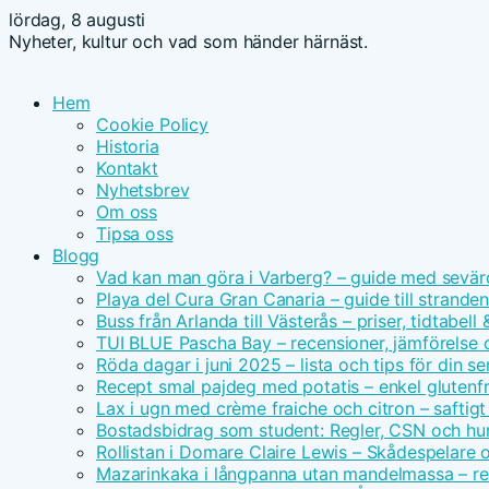
lördag, 8 augusti
Nyheter, kultur och vad som händer härnäst.
Hem
Cookie Policy
Historia
Kontakt
Nyhetsbrev
Om oss
Tipsa oss
Blogg
Vad kan man göra i Varberg? – guide med sevär
Playa del Cura Gran Canaria – guide till strande
Buss från Arlanda till Västerås – priser, tidtabell
TUI BLUE Pascha Bay – recensioner, jämförelse 
Röda dagar i juni 2025 – lista och tips för din s
Recept smal pajdeg med potatis – enkel glutenfr
Lax i ugn med crème fraiche och citron – saftigt
Bostadsbidrag som student: Regler, CSN och hu
Rollistan i Domare Claire Lewis – Skådespelare 
Mazarinkaka i långpanna utan mandelmassa – r