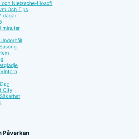
och Nietzsche-filosofi
lym Och Tips
7 dagar
5
0 minuter
 Underhåll
 Säsong
 Hem
ag
atglädje
 Vintern
e Dag
I City
 Säkerhet
d
h Påverkan