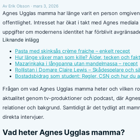
Av Erik Olsson · mars 3, 2026
Agnes Ugglas mamma har länge varit en person omgiven a
offentlighet. Intresset har ökat i takt med Agnes media
uppgifter om modernens identitet har förblivit avgränsade t
Liknande inlägg
Pasta med skinksås crème fraiche – enkelt recept
Hur länge växer man som kille? Ålder, tecken och fak
Mazarinkaka i långpanna utan mandelmassa – recept
Rollistan i Domare Claire Lewis – Skådespelare och s
Bostadsbidrag som student: Regler, CSN och hur du 
Frågan om vad Agnes Ugglas mamma heter och vilken roll h
aktualitet genom tv-produktioner och podcast, där Agne
relationer och bakgrund. Samtidigt är det tydligt att ma
direkta intervjuer.
Vad heter Agnes Ugglas mamma?