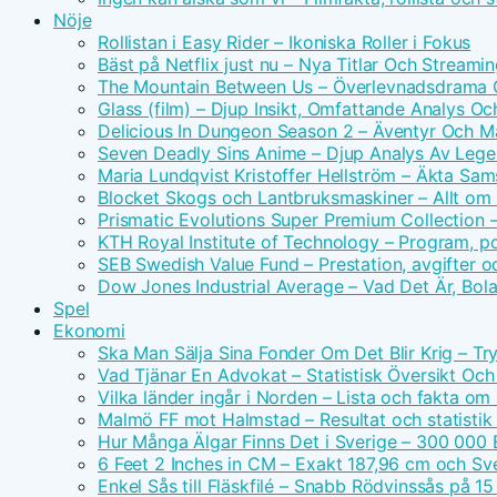
Nöje
Rollistan i Easy Rider – Ikoniska Roller i Fokus
Bäst på Netflix just nu – Nya Titlar Och Streamin
The Mountain Between Us – Överlevnadsdrama O
Glass (film) – Djup Insikt, Omfattande Analys O
Delicious In Dungeon Season 2 – Äventyr Och 
Seven Deadly Sins Anime – Djup Analys Av Leg
Maria Lundqvist Kristoffer Hellström – Äkta Sam
Blocket Skogs och Lantbruksmaskiner – Allt om 
Prismatic Evolutions Super Premium Collection –
KTH Royal Institute of Technology – Program, p
SEB Swedish Value Fund – Prestation, avgifter o
Dow Jones Industrial Average – Vad Det Är, Bola
Spel
Ekonomi
Ska Man Sälja Sina Fonder Om Det Blir Krig – Tr
Vad Tjänar En Advokat – Statistisk Översikt Och
Vilka länder ingår i Norden – Lista och fakta om
Malmö FF mot Halmstad – Resultat och statisti
Hur Många Älgar Finns Det i Sverige – 300 000 
6 Feet 2 Inches in CM – Exakt 187,96 cm och Sv
Enkel Sås till Fläskfilé – Snabb Rödvinssås på 15