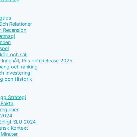
gtips
ch Relationer
ch Recension
Matmagi
enden
spel
köp och sälj
 Innehåll, Pris och Release 2025
oäng och ranking
ch investering
g och Historik
ygg Strategi
 Fakta
 regionen
k 2024
Enligt SLU 2024
ensk Kontext
 Minuter