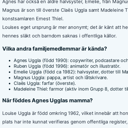
Agnes har också en äldre halvsyster, Emelie, från Magnus 
Magnus är son till överste Claës Uggla samt Madeleine Th
konstsamlaren Ernest Thiel.
Louises eget ursprung är mer anonymt; det är känt att he
hennes släkt och barndom saknas i offentliga källor.
Vilka andra familjemedlemmar är kända?
Agnes Uggla (född 1990): copywriter, podcastare oc
Ruben Uggla (född 1996): animatör och illustratör.
Emelie Uggla (född ca 1982): halvsyster, dotter till 
Magnus Uggla: pappa, artist och låtskrivare.
Claës Uggla: farfar (överste).
Madeleine Thiel: farmor (aktiv inom Grupp 8, dotter till
När föddes Agnes Ugglas mamma?
Louise Uggla är född omkring 1962, vilket innebär att ho
plats har inte kunnat verifieras genom offentliga register