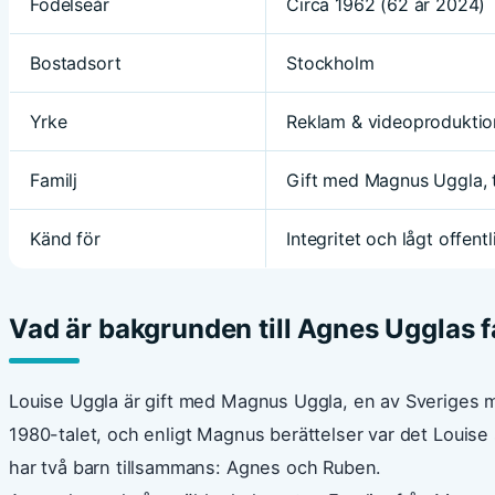
Födelseår
Circa 1962 (62 år 2024)
Bostadsort
Stockholm
Yrke
Reklam & videoproduktio
Familj
Gift med Magnus Uggla, 
Känd för
Integritet och lågt offentl
Vad är bakgrunden till Agnes Ugglas f
Louise Uggla är gift med Magnus Uggla, en av Sveriges me
1980-talet, och enligt Magnus berättelser var det Louise s
har två barn tillsammans: Agnes och Ruben.