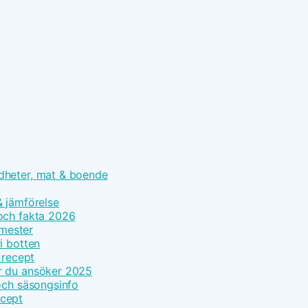
dheter, mat & boende
n
 & jämförelse
och fakta 2026
emester
i botten
 recept
r du ansöker 2025
och säsongsinfo
ecept