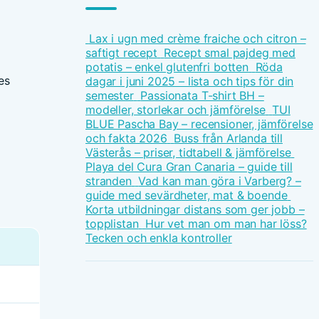
Lax i ugn med crème fraiche och citron –
saftigt recept
Recept smal pajdeg med
potatis – enkel glutenfri botten
Röda
es
dagar i juni 2025 – lista och tips för din
semester
Passionata T-shirt BH –
modeller, storlekar och jämförelse
TUI
BLUE Pascha Bay – recensioner, jämförelse
och fakta 2026
Buss från Arlanda till
Västerås – priser, tidtabell & jämförelse
Playa del Cura Gran Canaria – guide till
stranden
Vad kan man göra i Varberg? –
guide med sevärdheter, mat & boende
Korta utbildningar distans som ger jobb –
topplistan
Hur vet man om man har löss?
Tecken och enkla kontroller