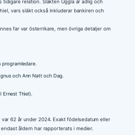
tidigare relation. Släkten Uggla är adlig och
iel, vars släkt också inkluderar bankiren och
nnes far var österrikare, men övriga detaljer om
h programledare.
Magnus och Ann Natt och Dag.
 Ernest Thiel).
n var 62 år under 2024. Exakt födelsedatum eller
, endast åldern har rapporterats i medier.