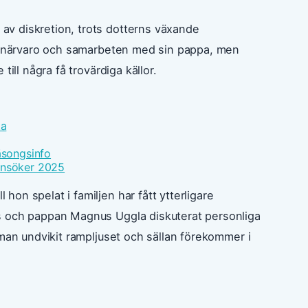
v diskretion, trots dotterns växande
la närvaro och samarbeten med sin pappa, men
ill några få trovärdiga källor.
ta
äsongsinfo
ansöker 2025
on spelat i familjen har fått ytterligare
s och pappan Magnus Uggla diskuterat personliga
mman undvikit rampljuset och sällan förekommer i