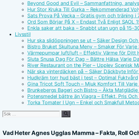
Beyond Good and Evil – Sammanfattning, analys 
Hur Stor Kruka Till Gurka – Rekommenderad Vo
Sats Prova På Vecka – Gratis gym och träning i 
Ord Som Börjar På X – Endast Två Enligt SAOL 1
Enkla saker att baka – Snabbt utan ugn på 15-3
Livsstil
Hur ska slidöppningen se ut – Säker Design Och
Bistro Bruket Skultuna Meny – Smaker För Varje
Värmepumpar luft/luft – Effektiv Värme för Ditt
Sluta Snusa Dag För Dag – Bättre Hälsa Varje D
River Restaurant on the Pier – Upplev Scenisk M
När ska vinterdäcken på – Säker Däckbyte Inför
Hudkräm torr hud bäst i test – Optimal Fuktvård
Gina Tricot Soft Touch – Mjuk Komfort Till Varj
Brunkebergs Bageri och Bistro – Äkta Matglädje 
Potensmedel bättre än Viagra – Effekt, Pris Och
Torka Tomater I Ugn – Enkel och Smakfull Meto
Sök
efter:
Vad Heter Agnes Ugglas Mamma – Fakta, Roll Oc