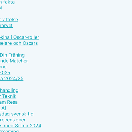
h fakta
pt
rättelse
rarvet
ins i Oscar-roller
pelare och Oscars
 Din Träning
ande Matcher
oner
 2025
ma 2024/25
handling
y Teknik
väm Resa
 AI
sdaq svensk tid
 recensioner
ans med Selma 2024
streaming