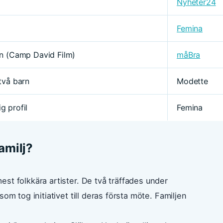
Nyheter24
Femina
n (Camp David Film)
måBra
två barn
Modette
ig profil
Femina
amilj?
st folkkära artister. De två träffades under
om tog initiativet till deras första möte. Familjen