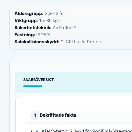
Åldersgrupp:
3,5–12 år ·
Viktgrupp:
15–36 kg ·
Säkerhetsteknik:
AirProtect® ·
Fästning:
ISOFIX ·
Sidokollisionsskydd:
G-CELL + AirProtect
SNABBÖVERSIKT
Bekräftade fakta
1
ADAC-betyg 2,0–2,1 för RodiFix i-Size-mode