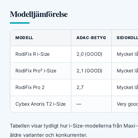
Modelljämförelse
MODELL
ADAC-BETYG
SIDOKOLL
RodiFix R i-Size
2,0 (GOOD)
Mycket lå
RodiFix Pro² i-Size
2,1 (GOOD)
Mycket lå
RodiFix Pro 2
2,7
Mycket lå
Cybex Anoris T2 i-Size
—
Very goo
Tabellen visar tydligt hur i-Size-modellerna från Maxi
äldre varianter och konkurrenter.