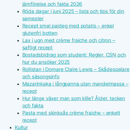
jämförelse och fakta 2026
Röda dagar i juni 2025 – lista och tips för din
semester
Recept smal pajdeg med potatis – enkel
glutenfri botten
Lax i ugn med crème fraiche och citron –
saftigt recept
Bostadsbidrag som student: Regler, CSN och
hur du ansöker 2025
Rollistan i Domare Claire Lewis – Skådespelare
och säsongsinfo
Mazarinkaka i långpanna utan mandelmassa –
recept
Hur länge växer man som kille? Ålder, tecken
och fakta
Pasta med skinksås crème fraiche – enkelt
recept
Kultur