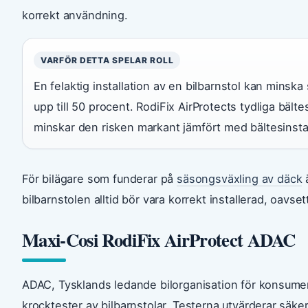
korrekt användning.
VARFÖR DETTA SPELAR ROLL
En felaktig installation av en bilbarnstol kan minsk
upp till 50 procent. RodiFix AirProtects tydliga bält
minskar den risken markant jämfört med bältesinstal
För bilägare som funderar på
säsongsväxling av däck
ä
bilbarnstolen alltid bör vara korrekt installerad, oavsett
Maxi-Cosi RodiFix AirProtect ADAC
ADAC, Tysklands ledande bilorganisation för konsumen
krocktester av bilbarnstolar. Testerna utvärderar säke