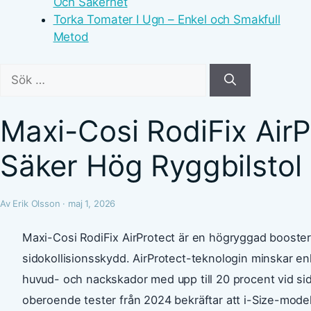
Och Säkerhet
Torka Tomater I Ugn – Enkel och Smakfull
Metod
Sök
efter:
Maxi-Cosi RodiFix AirP
Säker Hög Ryggbilstol
Av Erik Olsson · maj 1, 2026
Maxi-Cosi RodiFix AirProtect är en högryggad booster
sidokollisionsskydd. AirProtect-teknologin minskar enli
huvud- och nackskador med upp till 20 procent vid si
oberoende tester från 2024 bekräftar att i-Size-model