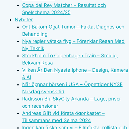
Copa del Rey Matcher – Resultat och
Spelschema 2024/25
Nyheter
Ont Bakom Ögat Tumör – Fakta, Diagnos och
Behandling
Nya regler vätska flyg – Förenklar Resan Med
Ny Teknik
Stockholm To Copenhagen Train – Smidig,
Bekväm Resa
Vilken Är Den Nyaste Iphone – Design, Kamera
& AI
När öppnar börsen i USA – Öppettider NYSE
Nasdaq svensk tid
Radisson Blu SkyCity Arlanda – Läge, priser
och recensioner
Andreas Gift vid första ögonkastet –
Tillsammans med Selma 2024
Ingen kan älska som vi – Filmfakta, rollista och