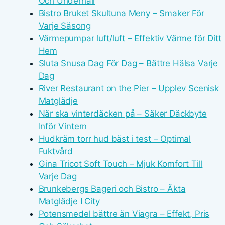
Och Underhåll
Bistro Bruket Skultuna Meny – Smaker För
Varje Säsong
Värmepumpar luft/luft – Effektiv Värme för Ditt
Hem
Sluta Snusa Dag För Dag – Bättre Hälsa Varje
Dag
River Restaurant on the Pier – Upplev Scenisk
Matglädje
När ska vinterdäcken på – Säker Däckbyte
Inför Vintern
Hudkräm torr hud bäst i test – Optimal
Fuktvård
Gina Tricot Soft Touch – Mjuk Komfort Till
Varje Dag
Brunkebergs Bageri och Bistro – Äkta
Matglädje I City
Potensmedel bättre än Viagra – Effekt, Pris