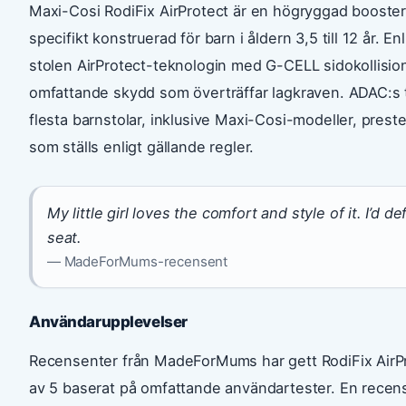
Maxi-Cosi RodiFix AirProtect är en högryggad booster
specifikt konstruerad för barn i åldern 3,5 till 12 år. En
stolen AirProtect-teknologin med G-CELL sidokollision
omfattande skydd som överträffar lagkraven. ADAC:s t
flesta barnstolar, inklusive Maxi-Cosi-modeller, prest
som ställs enligt gällande regler.
My little girl loves the comfort and style of it. I’d 
seat.
— MadeForMums-recensent
Användarupplevelser
Recensenter från MadeForMums har gett RodiFix AirPro
av 5 baserat på omfattande användartester. En recense