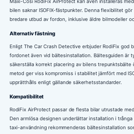
Maxi-Cosi RodiFix AirProtect kan även installeras med
bilen saknar ISOFIX-fästpunkter. Denna flexibilitet gö
bredare utbud av fordon, inklusive äldre bilmodeller och
Alternativ fästning
Enligt The Car Crash Detective erbjuder RodiFix god bäl
fordonet även vid bältesinstallation. Bältesguiden är t
säkerställa korrekt placering av bilens trepunktsbält
metod ger viss kompromiss i stabilitet jämfört med I
upprätthålls enligt gällande säkerhetsstandarder.
Kompatibilitet
RodiFix AirProtect passar de flesta bilar utrustade med
Den armlösa designen underlättar installation i trång
taxi-användning rekommenderas bältesinstallation som 