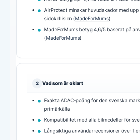
AirProtect minskar huvudskador med upp t
sidokollision (
MadeForMums
)
MadeForMums betyg 4,6/5 baserat på an
(
MadeForMums
)
Vad som är oklart
2
Exakta ADAC-poäng för den svenska mar
primärkälla
Kompatibilitet med alla bilmodeller för sv
Långsiktiga användarrecensioner över fler