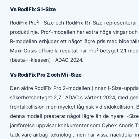
Vs RodiFix S i-Size
RodiFix Pro² i-Size och RodiFix R i-Size representera
produktlinje. Pro²-modellen har extra höga vingar och
R-modellen erbjuder ett något lägre pris med bibehålle
Maxi-Cosis officiella resultat har Pro² betyget 2,1 m
(bästa-i-klassen) i ADAC 2024.
Vs RodiFix Pro 2 och M i-Size
Den äldre RodiFix Pro 2-modellen (innan i-Size-uppdat
säkerhetsbetyget 2,7 i ADAC:s vårtest 2024, med geno
frontalkollision men mycket låg risk vid sidokollision. 
denna modell presterar något lägre än de nyare i-Size
jämförelse uppvisar konkurrenter som Cybex Anoris T2
tack vare airbag-teknologi, men har vissa nackdelar m