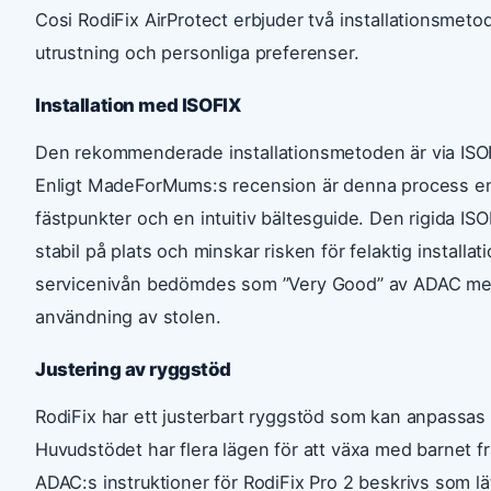
Cosi RodiFix AirProtect erbjuder två installationsmet
utrustning och personliga preferenser.
Installation med ISOFIX
Den rekommenderade installationsmetoden är via ISOFI
Enligt MadeForMums:s recension är denna process enk
fästpunkter och en intuitiv bältesguide. Den rigida ISO
stabil på plats och minskar risken för felaktig installa
servicenivån bedömdes som ”Very Good” av ADAC med m
användning av stolen.
Justering av ryggstöd
RodiFix har ett justerbart ryggstöd som kan anpassas 
Huvudstödet har flera lägen för att växa med barnet från
ADAC:s instruktioner för RodiFix Pro 2 beskrivs som lätt