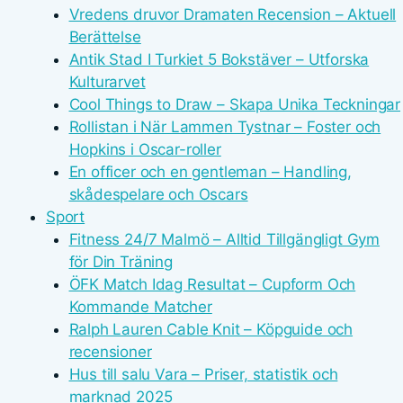
Vredens druvor Dramaten Recension – Aktuell
Berättelse
Antik Stad I Turkiet 5 Bokstäver – Utforska
Kulturarvet
Cool Things to Draw – Skapa Unika Teckningar
Rollistan i När Lammen Tystnar – Foster och
Hopkins i Oscar-roller
En officer och en gentleman – Handling,
skådespelare och Oscars
Sport
Fitness 24/7 Malmö – Alltid Tillgängligt Gym
för Din Träning
ÖFK Match Idag Resultat – Cupform Och
Kommande Matcher
Ralph Lauren Cable Knit – Köpguide och
recensioner
Hus till salu Vara – Priser, statistik och
marknad 2025