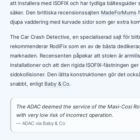
att installera med ISOFIX och har tydliga bältesguide
säker. Den brittiska recensionssajten
MadeForMums
f
djupa vaddering med kurvade sidor som ger extra komf
The Car Crash Detective, en specialiserad sajt för bil
rekommenderar RodiFix som en av de bästa dedikerad
marknaden. Recensenten påpekar att stolen är armlös f
installationer och att den rigida ISOFIX-fästningen ger 
sidokollisioner. Den lätta konstruktionen gör det ocks
snabbt, enligt
Baby & Co
.
The ADAC deemed the service of the Maxi-Cosi Rodi
with very low risk of incorrect operation.
— ADAC via Baby & Co