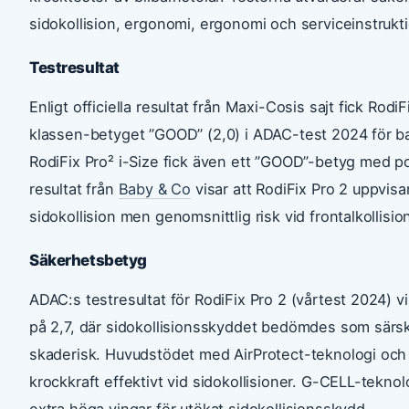
sidokollision, ergonomi, ergonomi och serviceinstrukti
Testresultat
Enligt officiella resultat från Maxi-Cosis sajt fick RodiF
klassen-betyget ”GOOD” (2,0) i ADAC-test 2024 för barn 
RodiFix Pro² i-Size fick även ett ”GOOD”-betyg med p
resultat från
Baby & Co
visar att RodiFix Pro 2 uppvisa
sidokollision men genomsnittlig risk vid frontalkollisio
Säkerhetsbetyg
ADAC:s testresultat för RodiFix Pro 2 (vårtest 2024) vi
på 2,7, där sidokollisionsskyddet bedömdes som särsk
skaderisk. Huvudstödet med AirProtect-teknologi oc
krockkraft effektivt vid sidokollisioner. G-CELL-teknol
extra höga vingar för utökat sidokollisionsskydd.