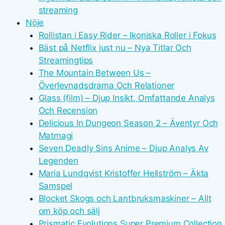
streaming
Nöje
Rollistan i Easy Rider – Ikoniska Roller i Fokus
Bäst på Netflix just nu – Nya Titlar Och
Streamingtips
The Mountain Between Us –
Överlevnadsdrama Och Relationer
Glass (film) – Djup Insikt, Omfattande Analys
Och Recension
Delicious In Dungeon Season 2 – Äventyr Och
Matmagi
Seven Deadly Sins Anime – Djup Analys Av
Legenden
Maria Lundqvist Kristoffer Hellström – Äkta
Samspel
Blocket Skogs och Lantbruksmaskiner – Allt
om köp och sälj
Prismatic Evolutions Super Premium Collection