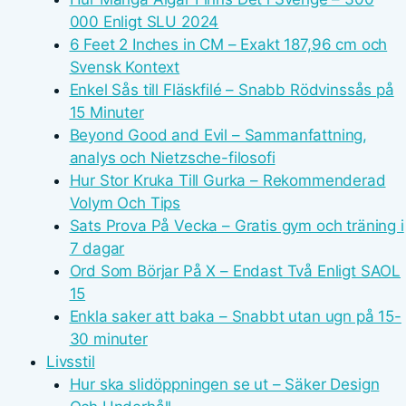
000 Enligt SLU 2024
6 Feet 2 Inches in CM – Exakt 187,96 cm och
Svensk Kontext
Enkel Sås till Fläskfilé – Snabb Rödvinssås på
15 Minuter
Beyond Good and Evil – Sammanfattning,
analys och Nietzsche-filosofi
Hur Stor Kruka Till Gurka – Rekommenderad
Volym Och Tips
Sats Prova På Vecka – Gratis gym och träning i
7 dagar
Ord Som Börjar På X – Endast Två Enligt SAOL
15
Enkla saker att baka – Snabbt utan ugn på 15-
30 minuter
Livsstil
Hur ska slidöppningen se ut – Säker Design