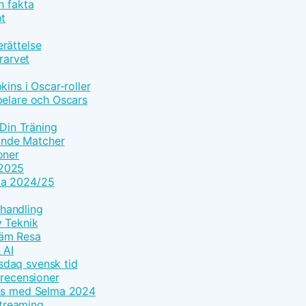
h fakta
pt
rättelse
rarvet
ins i Oscar-roller
pelare och Oscars
 Din Träning
ande Matcher
oner
 2025
ma 2024/25
handling
y Teknik
väm Resa
 AI
sdaq svensk tid
 recensioner
ans med Selma 2024
streaming