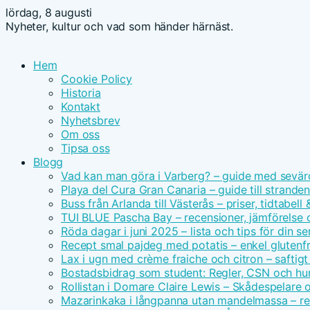
lördag, 8 augusti
Nyheter, kultur och vad som händer härnäst.
Hem
Cookie Policy
Historia
Kontakt
Nyhetsbrev
Om oss
Tipsa oss
Blogg
Vad kan man göra i Varberg? – guide med sevär
Playa del Cura Gran Canaria – guide till strande
Buss från Arlanda till Västerås – priser, tidtabell
TUI BLUE Pascha Bay – recensioner, jämförelse 
Röda dagar i juni 2025 – lista och tips för din s
Recept smal pajdeg med potatis – enkel glutenfr
Lax i ugn med crème fraiche och citron – saftigt
Bostadsbidrag som student: Regler, CSN och hu
Rollistan i Domare Claire Lewis – Skådespelare 
Mazarinkaka i långpanna utan mandelmassa – r