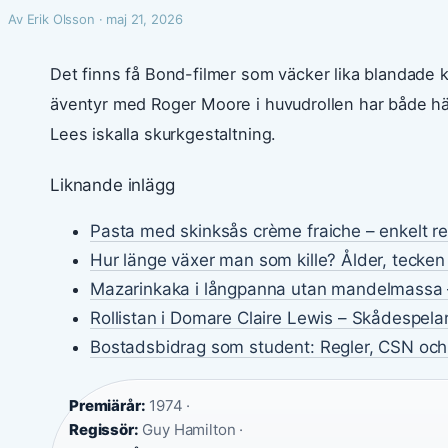
Av Erik Olsson · maj 21, 2026
Det finns få Bond-filmer som väcker lika blandade
äventyr med Roger Moore i huvudrollen har både hä
Lees iskalla skurkgestaltning.
Liknande inlägg
Pasta med skinksås crème fraiche – enkelt r
Hur länge växer man som kille? Ålder, tecken
Mazarinkaka i långpanna utan mandelmassa 
Rollistan i Domare Claire Lewis – Skådespela
Bostadsbidrag som student: Regler, CSN och
Premiärår:
1974 ·
Regissör:
Guy Hamilton ·