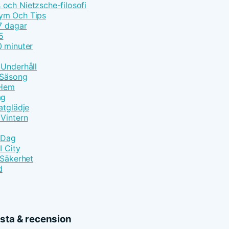
och Nietzsche-filosofi
lym Och Tips
7 dagar
5
0 minuter
 Underhåll
 Säsong
 Hem
ag
atglädje
 Vintern
e Dag
I City
 Säkerhet
d
ista & recension