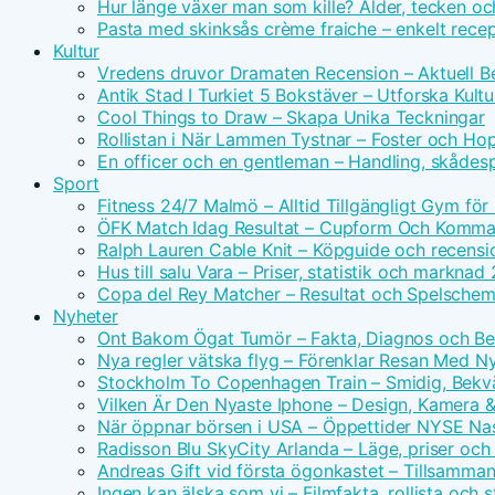
Hur länge växer man som kille? Ålder, tecken oc
Pasta med skinksås crème fraiche – enkelt rece
Kultur
Vredens druvor Dramaten Recension – Aktuell Be
Antik Stad I Turkiet 5 Bokstäver – Utforska Kultu
Cool Things to Draw – Skapa Unika Teckningar
Rollistan i När Lammen Tystnar – Foster och Hopk
En officer och en gentleman – Handling, skådes
Sport
Fitness 24/7 Malmö – Alltid Tillgängligt Gym för
ÖFK Match Idag Resultat – Cupform Och Komm
Ralph Lauren Cable Knit – Köpguide och recensi
Hus till salu Vara – Priser, statistik och marknad
Copa del Rey Matcher – Resultat och Spelsche
Nyheter
Ont Bakom Ögat Tumör – Fakta, Diagnos och Be
Nya regler vätska flyg – Förenklar Resan Med N
Stockholm To Copenhagen Train – Smidig, Bek
Vilken Är Den Nyaste Iphone – Design, Kamera &
När öppnar börsen i USA – Öppettider NYSE Na
Radisson Blu SkyCity Arlanda – Läge, priser och
Andreas Gift vid första ögonkastet – Tillsamm
Ingen kan älska som vi – Filmfakta, rollista och 