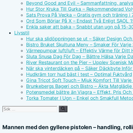
Beyond Good and Evil – Sammanfattning, analys 
Hur Stor Kruka Till Gurka – Rekommenderad Vo
Sats Prova På Vecka – Gratis gym och träning i 
Ord Som Börjar På X – Endast Två Enligt SAOL 1
Enkla saker att baka – Snabbt utan ugn på 15-3
Livsstil
Hur ska slidöppningen se ut – Säker Design Och
Bistro Bruket Skultuna Meny – Smaker För Varje
Värmepumpar luft/luft – Effektiv Värme för Ditt
Sluta Snusa Dag För Dag – Bättre Hälsa Varje D
River Restaurant on the Pier – Upplev Scenisk M
När ska vinterdäcken på – Säker Däckbyte Inför
Hudkräm torr hud bäst i test – Optimal Fuktvård
Gina Tricot Soft Touch – Mjuk Komfort Till Varj
Brunkebergs Bageri och Bistro – Äkta Matglädje 
Potensmedel bättre än Viagra – Effekt, Pris Och
Torka Tomater I Ugn – Enkel och Smakfull Meto
Sök
efter:
Mannen med den gyllene pistolen – handling, roll