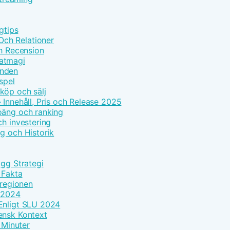
gtips
ch Relationer
ch Recension
Matmagi
enden
spel
köp och sälj
 Innehåll, Pris och Release 2025
oäng och ranking
ch investering
g och Historik
ygg Strategi
 Fakta
 regionen
k 2024
Enligt SLU 2024
ensk Kontext
 Minuter