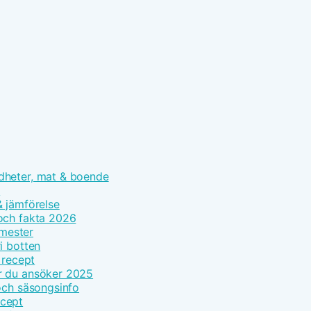
dheter, mat & boende
n
 & jämförelse
och fakta 2026
emester
i botten
 recept
r du ansöker 2025
och säsongsinfo
ecept