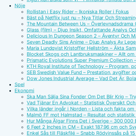
Nöje
Rollistan i Easy Rider – Ikoniska Roller i Fokus
Bäst på Netflix just nu – Nya Titlar Och Streamin
The Mountain Between Us – Överlevnadsdrama O
Glass (film) – Djup Insikt, Omfattande Analys O
Delicious In Dungeon Season 2 – Äventyr Och 
Seven Deadly Sins Anime – Djup Analys Av Leg
Maria Lundqvist Kristoffer Hellström – Äkta Sam
Blocket Skogs och Lantbruksmaskiner – Allt om 
Prismatic Evolutions Super Premium Collection –
KTH Royal Institute of Technology – Program, p
SEB Swedish Value Fund – Prestation, avgifter o
Dow Jones Industrial Average – Vad Det Är, Bola
Spel
Ekonomi
Ska Man Sälja Sina Fonder Om Det Blir Krig – Tr
Vad Tjänar En Advokat – Statistisk Översikt Och
Vilka länder ingår i Norden – Lista och fakta om
Malmö FF mot Halmstad – Resultat och statisti
Hur Många Älgar Finns Det i Sverige – 300 000 
6 Feet 2 Inches in CM – Exakt 187,96 cm och Sv
Enkel Sås till Fläskfilé – Snabb Rödvinssås på 15