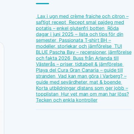
Lax i ugn med crème fraiche och citron –
saftigt recept
Recept smal pajdeg med
potatis – enkel glutenfri botten
Röda
dagar i juni 2025 – lista och tips för din
semester
Passionata T-shirt BH –
modeller, storlekar och jämförelse
TUI
BLUE Pascha Bay – recensioner, jämförelse
och fakta 2026
Buss från Arlanda till
Västerås – priser, tidtabell & jämförelse
Playa del Cura Gran Canaria – guide till
stranden
Vad kan man göra i Varberg? –
guide med sevärdheter, mat & boende
Korta utbildningar distans som ger jobb –
topplistan
Hur vet man om man har löss?
Tecken och enkla kontroller