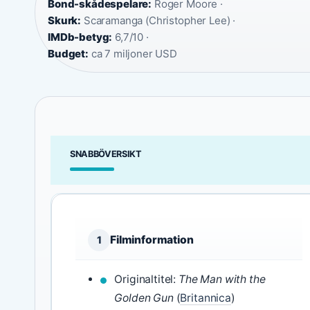
Bond-skådespelare:
Roger Moore ·
Skurk:
Scaramanga (Christopher Lee) ·
IMDb-betyg:
6,7/10 ·
Budget:
ca 7 miljoner USD
SNABBÖVERSIKT
Filminformation
1
Originaltitel:
The Man with the
Golden Gun
(
Britannica
)