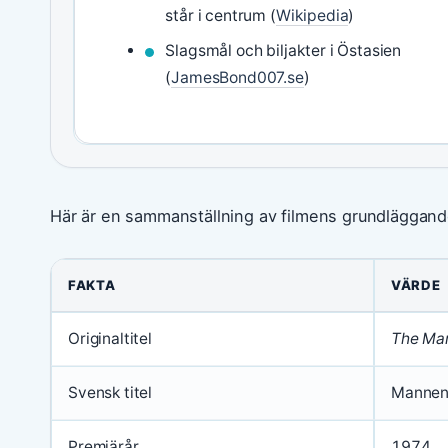
står i centrum (
Wikipedia
)
Slagsmål och biljakter i Östasien
(
JamesBond007.se
)
Här är en sammanställning av filmens grundläggand
FAKTA
VÄRDE
Originaltitel
The Man
Svensk titel
Mannen 
Premiärår
1974