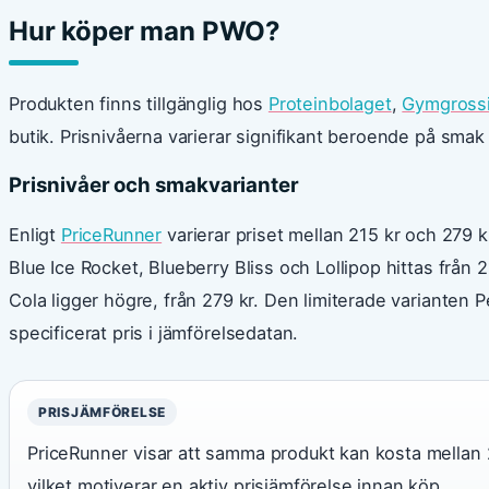
Hur köper man PWO?
Produkten finns tillgänglig hos
Proteinbolaget
,
Gymgross
butik. Prisnivåerna varierar signifikant beroende på smak 
Prisnivåer och smakvarianter
Enligt
PriceRunner
varierar priset mellan 215 kr och 279
Blue Ice Rocket, Blueberry Bliss och Lollipop hittas från 2
Cola ligger högre, från 279 kr. Den limiterade varianten 
specificerat pris i jämförelsedatan.
PRISJÄMFÖRELSE
PriceRunner visar att samma produkt kan kosta mellan 
vilket motiverar en aktiv prisjämförelse innan köp.