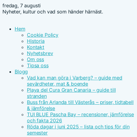
fredag, 7 augusti
Nyheter, kultur och vad som händer härnäst.
Hem
Cookie Policy
Historia
Kontakt
Nyhetsbrev
Om oss
Tipsa oss
Blogg
Vad kan man göra i Varberg? – guide med
sevärdheter, mat & boende
Playa del Cura Gran Canaria – guide till
stranden
Buss från Arlanda till Västerås – priser, tidtabell
& jämförelse
TUI BLUE Pascha Bay – recensioner, jämförelse
och fakta 2026
Röda dagar i juni 2025 – lista och tips för din
semester