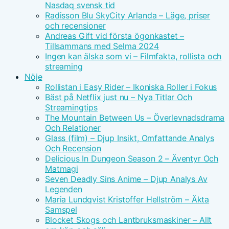
Nasdaq svensk tid
Radisson Blu SkyCity Arlanda – Läge, priser
och recensioner
Andreas Gift vid första ögonkastet –
Tillsammans med Selma 2024
Ingen kan älska som vi – Filmfakta, rollista och
streaming
Nöje
Rollistan i Easy Rider – Ikoniska Roller i Fokus
Bäst på Netflix just nu – Nya Titlar Och
Streamingtips
The Mountain Between Us – Överlevnadsdrama
Och Relationer
Glass (film) – Djup Insikt, Omfattande Analys
Och Recension
Delicious In Dungeon Season 2 – Äventyr Och
Matmagi
Seven Deadly Sins Anime – Djup Analys Av
Legenden
Maria Lundqvist Kristoffer Hellström – Äkta
Samspel
Blocket Skogs och Lantbruksmaskiner – Allt