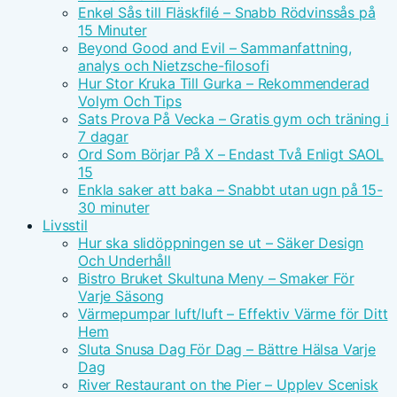
Enkel Sås till Fläskfilé – Snabb Rödvinssås på
15 Minuter
Beyond Good and Evil – Sammanfattning,
analys och Nietzsche-filosofi
Hur Stor Kruka Till Gurka – Rekommenderad
Volym Och Tips
Sats Prova På Vecka – Gratis gym och träning i
7 dagar
Ord Som Börjar På X – Endast Två Enligt SAOL
15
Enkla saker att baka – Snabbt utan ugn på 15-
30 minuter
Livsstil
Hur ska slidöppningen se ut – Säker Design
Och Underhåll
Bistro Bruket Skultuna Meny – Smaker För
Varje Säsong
Värmepumpar luft/luft – Effektiv Värme för Ditt
Hem
Sluta Snusa Dag För Dag – Bättre Hälsa Varje
Dag
River Restaurant on the Pier – Upplev Scenisk