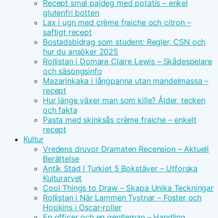
Recept smal pajdeg med potatis – enkel
glutenfri botten
Lax i ugn med crème fraiche och citron –
saftigt recept
Bostadsbidrag som student: Regler, CSN och
hur du ansöker 2025
Rollistan i Domare Claire Lewis – Skådespelare
och säsongsinfo
Mazarinkaka i långpanna utan mandelmassa –
recept
Hur länge växer man som kille? Ålder, tecken
och fakta
Pasta med skinksås crème fraiche – enkelt
recept
Kultur
Vredens druvor Dramaten Recension – Aktuell
Berättelse
Antik Stad I Turkiet 5 Bokstäver – Utforska
Kulturarvet
Cool Things to Draw – Skapa Unika Teckningar
Rollistan i När Lammen Tystnar – Foster och
Hopkins i Oscar-roller
En officer och en gentleman – Handling,