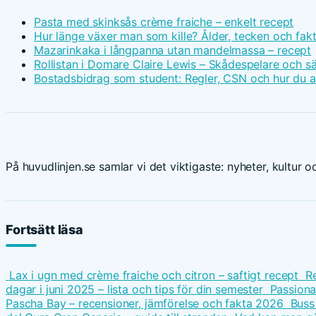
Pasta med skinksås crème fraiche – enkelt recept
Hur länge växer man som kille? Ålder, tecken och fak
Mazarinkaka i långpanna utan mandelmassa – recept
Rollistan i Domare Claire Lewis – Skådespelare och s
Bostadsbidrag som student: Regler, CSN och hur du 
På huvudlinjen.se samlar vi det viktigaste: nyheter, kultur oc
Fortsätt läsa
Lax i ugn med crème fraiche och citron – saftigt recept
Re
dagar i juni 2025 – lista och tips för din semester
Passiona
Pascha Bay – recensioner, jämförelse och fakta 2026
Buss 