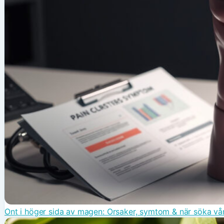
Ont i höger sida av magen: Orsaker, symtom & när söka vå