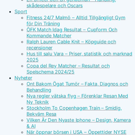
skådespelare och Oscars
Sport
Fitness 24/7 Malmö – Alltid Tillgängligt Gym
för Din Träning
ÖFK Match Idag Resultat – Cupform Och
Kommande Matcher
Ralph Lauren Cable Knit – Köpguide och
recensioner
Hus till salu Vara – Priser, statistik och marknad
2025
Copa del Rey Matcher – Resultat och
Spelschema 2024/25
Nyheter
Ont Bakom Ögat Tumör – Fakta, Diagnos och
Behandling
Nya regler vätska flyg – Förenklar Resan Med
Ny Teknik
Stockholm To Copenhagen Train – Smidig,
Bekväm Resa
Vilken Är Den Nyaste Iphone – Design, Kamera
& AI
När öppnar börsen i USA – Öppettider NYSE