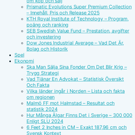
om köp och sälj
Prismatic Evolutions Super Premium Collection
– Innehåll, Pris och Release 2025
KTH Royal Institute of Technology – Program,
poäng och ranking
SEB Swedish Value Fund – Prestation, avgifter
och investering
Dow Jones Industrial Average – Vad Det Är,
Bolag och Historik
Spel
Ekonomi
Ska Man Sälja Sina Fonder Om Det Blir Krig –
Trygg Strategi
Vad Tjänar En Advokat – Statistisk Översikt
Och Fakta
Vilka länder ingår i Norden – Lista och fakta
om regionen
Malmö FF mot Halmstad – Resultat och
statistik 2024
Hur Många Älgar Finns Det i Sverige – 300 000
Enligt SLU 2024
6 Feet 2 Inches in CM – Exakt 187,96 cm och
Svensk Kontext