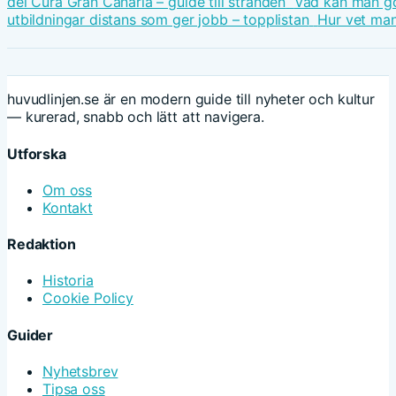
del Cura Gran Canaria – guide till stranden
Vad kan man gö
utbildningar distans som ger jobb – topplistan
Hur vet man
huvudlinjen.se är en modern guide till nyheter och kultur
— kurerad, snabb och lätt att navigera.
Utforska
Om oss
Kontakt
Redaktion
Historia
Cookie Policy
Guider
Nyhetsbrev
Tipsa oss