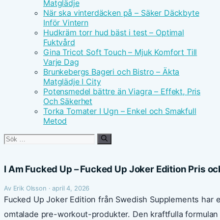
Matglädje
När ska vinterdäcken på – Säker Däckbyte
Inför Vintern
Hudkräm torr hud bäst i test – Optimal
Fuktvård
Gina Tricot Soft Touch – Mjuk Komfort Till
Varje Dag
Brunkebergs Bageri och Bistro – Äkta
Matglädje I City
Potensmedel bättre än Viagra – Effekt, Pris
Och Säkerhet
Torka Tomater I Ugn – Enkel och Smakfull
Metod
Sök
efter:
I Am Fucked Up – Fucked Up Joker Edition Pris o
Av Erik Olsson · april 4, 2026
Fucked Up Joker Edition från Swedish Supplements har e
omtalade pre-workout-produkter. Den kraftfulla formulan r