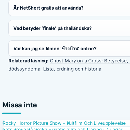
Är NetShort gratis att använda?
Vad betyder ’finale’ på thailändska?
Var kan jag se filmen ’ข้างบ้าน’ online?
Relaterad läsning:
Ghost Mary on a Cross: Betydelse, v
dödssynderna: Lista, ordning och historia
Missa inte
Rocky Horror Picture Show – Kultfilm Och Liveupplevelse
Sats Prova På Vecka – Gratis gym och träning i 7 dagar