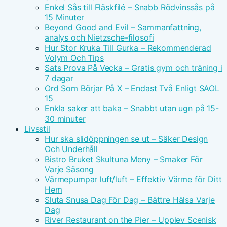
Enkel Sås till Fläskfilé – Snabb Rödvinssås på
15 Minuter
Beyond Good and Evil – Sammanfattning,
analys och Nietzsche-filosofi
Hur Stor Kruka Till Gurka – Rekommenderad
Volym Och Tips
Sats Prova På Vecka – Gratis gym och träning i
7 dagar
Ord Som Börjar På X – Endast Två Enligt SAOL
15
Enkla saker att baka – Snabbt utan ugn på 15-
30 minuter
Livsstil
Hur ska slidöppningen se ut – Säker Design
Och Underhåll
Bistro Bruket Skultuna Meny – Smaker För
Varje Säsong
Värmepumpar luft/luft – Effektiv Värme för Ditt
Hem
Sluta Snusa Dag För Dag – Bättre Hälsa Varje
Dag
River Restaurant on the Pier – Upplev Scenisk