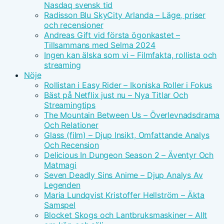
Nasdaq svensk tid
Radisson Blu SkyCity Arlanda – Läge, priser
och recensioner
Andreas Gift vid första ögonkastet –
Tillsammans med Selma 2024
Ingen kan älska som vi – Filmfakta, rollista och
streaming
Nöje
Rollistan i Easy Rider – Ikoniska Roller i Fokus
Bäst på Netflix just nu – Nya Titlar Och
Streamingtips
The Mountain Between Us – Överlevnadsdrama
Och Relationer
Glass (film) – Djup Insikt, Omfattande Analys
Och Recension
Delicious In Dungeon Season 2 – Äventyr Och
Matmagi
Seven Deadly Sins Anime – Djup Analys Av
Legenden
Maria Lundqvist Kristoffer Hellström – Äkta
Samspel
Blocket Skogs och Lantbruksmaskiner – Allt