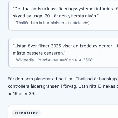
”Det thailändska klassificeringssystemet infördes f
skydd av unga. 20+ är den yttersta nivån.”
– Thailändska kulturministeriet (uttalande)
”Listan över filmer 2025 visar en bredd av genrer – f
måste passera censuren.”
– Wikipedia – ’รายชื่อภาพยนตร์ไทย พ.ศ. 2568’
För den som planerar att se film i Thailand är budskapet
kontrollera åldersgränsen i förväg. Utan rätt ID nekas d
är 19 eller 39.
FLER KÄLLOR