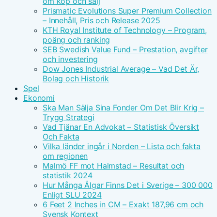
om köp och sälj
Prismatic Evolutions Super Premium Collection
– Innehåll, Pris och Release 2025
KTH Royal Institute of Technology – Program,
poäng och ranking
SEB Swedish Value Fund – Prestation, avgifter
och investering
Dow Jones Industrial Average – Vad Det Är,
Bolag och Historik
Spel
Ekonomi
Ska Man Sälja Sina Fonder Om Det Blir Krig –
Trygg Strategi
Vad Tjänar En Advokat – Statistisk Översikt
Och Fakta
Vilka länder ingår i Norden – Lista och fakta
om regionen
Malmö FF mot Halmstad – Resultat och
statistik 2024
Hur Många Älgar Finns Det i Sverige – 300 000
Enligt SLU 2024
6 Feet 2 Inches in CM – Exakt 187,96 cm och
Svensk Kontext