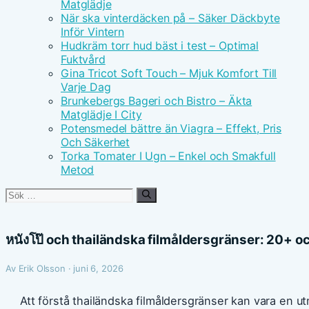
Matglädje
När ska vinterdäcken på – Säker Däckbyte
Inför Vintern
Hudkräm torr hud bäst i test – Optimal
Fuktvård
Gina Tricot Soft Touch – Mjuk Komfort Till
Varje Dag
Brunkebergs Bageri och Bistro – Äkta
Matglädje I City
Potensmedel bättre än Viagra – Effekt, Pris
Och Säkerhet
Torka Tomater I Ugn – Enkel och Smakfull
Metod
Sök
efter:
หนังโป๊ och thailändska filmåldersgränser: 20+ o
Av Erik Olsson · juni 6, 2026
Att förstå thailändska filmåldersgränser kan vara en 