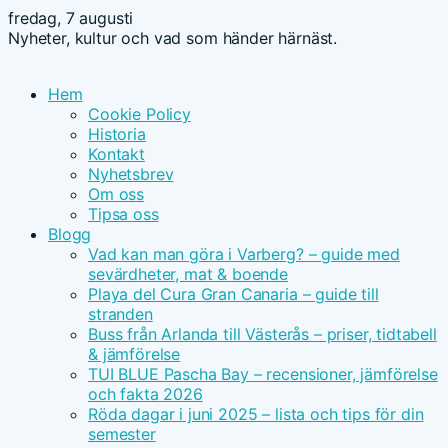
fredag, 7 augusti
Nyheter, kultur och vad som händer härnäst.
Hem
Cookie Policy
Historia
Kontakt
Nyhetsbrev
Om oss
Tipsa oss
Blogg
Vad kan man göra i Varberg? – guide med
sevärdheter, mat & boende
Playa del Cura Gran Canaria – guide till
stranden
Buss från Arlanda till Västerås – priser, tidtabell
& jämförelse
TUI BLUE Pascha Bay – recensioner, jämförelse
och fakta 2026
Röda dagar i juni 2025 – lista och tips för din
semester