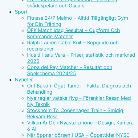
skådespelare och Oscars
Sport
Fitness 24/7 Malmö – Alltid Tillgängligt Gym
för Din Träning
ÖFK Match Idag Resultat – Cupform Och
Kommande Matcher
Ralph Lauren Cable Knit – Köpguide och
recensioner
Hus till salu Vara – Priser, statistik och marknad
2025
Copa del Rey Matcher – Resultat och
Spelschema 2024/25
Nyheter
Ont Bakom Ögat Tumör – Fakta, Diagnos och
Behandling
Nya regler vätska flyg – Förenklar Resan Med
Ny Teknik
Stockholm To Copenhagen Train – Smidig,
Bekväm Resa
Vilken Är Den Nyaste Iphone – Design, Kamera
& AI
När öppnar börsen i USA – Öppettider NYSE