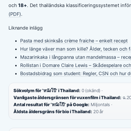
och
18+
. Det thailändska klassificeringssystemet infö
(PDF)
.
Liknande inlägg
Pasta med skinksås crème fraiche – enkelt recept
Hur länge växer man som kille? Ålder, tecken och 
Mazarinkaka i långpanna utan mandelmassa – rece
Rollistan i Domare Claire Lewis – Skådespelare oc
Bostadsbidrag som student: Regler, CSN och hur 
Sökvolym för ’หนังโป๊’ i Thailand:
0 (okänd) ·
Vanligaste åldersgränsen för vuxenfilm i Thailand:
ฉ.20
Antal resultat för ’หนังโป๊’ på Google:
Miljontals ·
Äldsta åldersgräns för bio i Thailand:
20 år