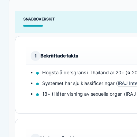
SNABBÖVERSIKT
Bekräftade fakta
1
Högsta åldersgräns i Thailand är 20+ (ฉ.20
Systemet har sju klassificeringar (
IRAJ Int
18+ tillåter visning av sexuella organ (IRAJ