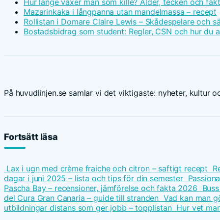
Hur länge växer man som kille? Ålder, tecken och fak
Mazarinkaka i långpanna utan mandelmassa – recept
Rollistan i Domare Claire Lewis – Skådespelare och s
Bostadsbidrag som student: Regler, CSN och hur du 
På huvudlinjen.se samlar vi det viktigaste: nyheter, kultur oc
Fortsätt läsa
Lax i ugn med crème fraiche och citron – saftigt recept
Re
dagar i juni 2025 – lista och tips för din semester
Passiona
Pascha Bay – recensioner, jämförelse och fakta 2026
Buss 
del Cura Gran Canaria – guide till stranden
Vad kan man gö
utbildningar distans som ger jobb – topplistan
Hur vet man