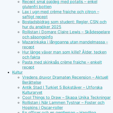
Recept smal pajdeg med potatis – enkel
glutenfri botten
Lax i ugn med crème fraiche och citron –
saftigt recept
Bostadsbidrag som student: Regler, CSN och
hur du ansöker 2025
Rollistan i Domare Claire Lewis – Skådespelare
och säsongsinfo
Mazarinkaka i långpanna utan mandelmassa –
recept
Hur länge växer man som kille? Ålder, tecken
och fakta
Pasta med skinksås crème fraiche – enkelt
recept
Kultur
Vredens druvor Dramaten Recension – Aktuell
Berättelse
Antik Stad I Turkiet 5 Bokstäver – Utforska
Kulturarvet
Cool Things to Draw – Skapa Unika Teckningar
Rollistan i När Lammen Tystnar – Foster och
Hopkins i Oscar-roller
En officer och en gentleman – Handling,