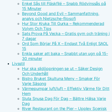
Enkel Sås till Fläskfilé – Snabb Rödvinssås på
15 Minuter
Beyond Good and Evil – Sammanfattning,
analys och Nietzsche-filosofi
Hur Stor Kruka Till Gurka – Rekommenderad
Volym Och Tips
Sats Prova På Vecka – Gratis gym och träning i
7 dagar
Ord Som Börjar På X – Endast Två Enligt SAOL
15
Enkla saker att baka – Snabbt utan ugn på 15-
30 minuter
Livsstil
Hur ska slidöppningen se ut – Säker Design
Och Underhåll
Bistro Bruket Skultuna Meny – Smaker För
Varje Säsong
Värmepumpar luft/luft – Effektiv Värme för Ditt
Hem
Sluta Snusa Dag För Dag – Bättre Hälsa Varje
Dag
River Restaurant on the Pier – Upplev Scenisk