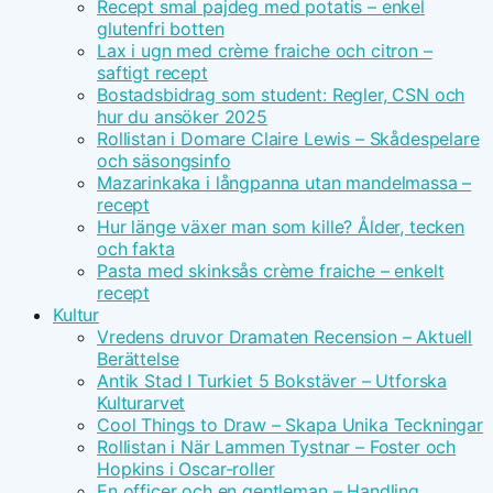
Recept smal pajdeg med potatis – enkel
glutenfri botten
Lax i ugn med crème fraiche och citron –
saftigt recept
Bostadsbidrag som student: Regler, CSN och
hur du ansöker 2025
Rollistan i Domare Claire Lewis – Skådespelare
och säsongsinfo
Mazarinkaka i långpanna utan mandelmassa –
recept
Hur länge växer man som kille? Ålder, tecken
och fakta
Pasta med skinksås crème fraiche – enkelt
recept
Kultur
Vredens druvor Dramaten Recension – Aktuell
Berättelse
Antik Stad I Turkiet 5 Bokstäver – Utforska
Kulturarvet
Cool Things to Draw – Skapa Unika Teckningar
Rollistan i När Lammen Tystnar – Foster och
Hopkins i Oscar-roller
En officer och en gentleman – Handling,