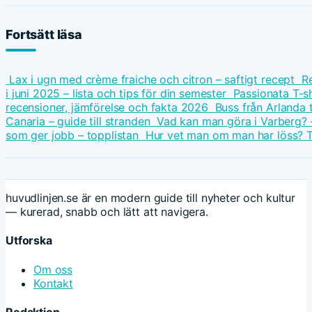
Fortsätt läsa
Lax i ugn med crème fraiche och citron – saftigt recept
Re
i juni 2025 – lista och tips för din semester
Passionata T-sh
recensioner, jämförelse och fakta 2026
Buss från Arlanda ti
Canaria – guide till stranden
Vad kan man göra i Varberg? 
som ger jobb – topplistan
Hur vet man om man har löss? T
huvudlinjen.se är en modern guide till nyheter och kultur
— kurerad, snabb och lätt att navigera.
Utforska
Om oss
Kontakt
Redaktion