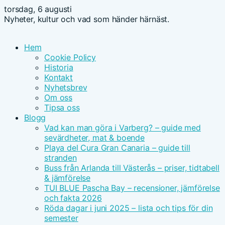
torsdag, 6 augusti
Nyheter, kultur och vad som händer härnäst.
Hem
Cookie Policy
Historia
Kontakt
Nyhetsbrev
Om oss
Tipsa oss
Blogg
Vad kan man göra i Varberg? – guide med
sevärdheter, mat & boende
Playa del Cura Gran Canaria – guide till
stranden
Buss från Arlanda till Västerås – priser, tidtabell
& jämförelse
TUI BLUE Pascha Bay – recensioner, jämförelse
och fakta 2026
Röda dagar i juni 2025 – lista och tips för din
semester