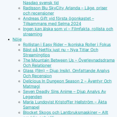
Nasdaq svensk tid
Radisson Blu SkyCity Arlanda – Läge, priser
och recensioner
Andreas Gift vid första ögonkastet –
Tillsammans med Selma 2024
Ingen kan älska som vi – Filmfakta, rollista och
streaming
Nöje
Rollistan i Easy Rider – Ikoniska Roller i Fokus
Bäst på Netflix just nu – Nya Titlar Och
Streamingtips
The Mountain Between Us – Överlevnadsdrama
Och Relationer
Glass (film) – Djup Insikt, Omfattande Analys
Och Recension
Delicious In Dungeon Season 2 – Äventyr Och
Matmagi
Seven Deadly Sins Anime – Djup Analys Av
Legenden
Maria Lundqvist Kristoffer Hellström – Äkta
Samspel
Blocket Skogs och Lantbruksmaskiner – Allt