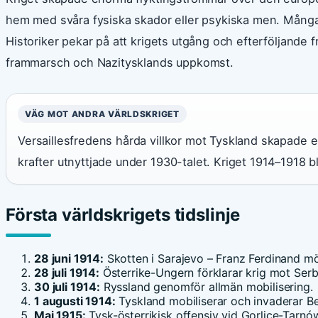
hem med svåra fysiska skador eller psykiska men. Många 
Historiker pekar på att krigets utgång och efterföljande 
frammarsch och Nazitysklands uppkomst.
VÄG MOT ANDRA VÄRLDSKRIGET
Versaillesfredens hårda villkor mot Tyskland skapade e
krafter utnyttjade under 1930-talet. Kriget 1914–1918 b
Första världskrigets tidslinje
28 juni 1914:
Skotten i Sarajevo – Franz Ferdinand m
28 juli 1914:
Österrike-Ungern förklarar krig mot Serb
30 juli 1914:
Ryssland genomför allmän mobilisering.
1 augusti 1914:
Tyskland mobiliserar och invaderar B
Maj 1915:
Tysk-österrikisk offensiv vid Gorlice-Tarnó