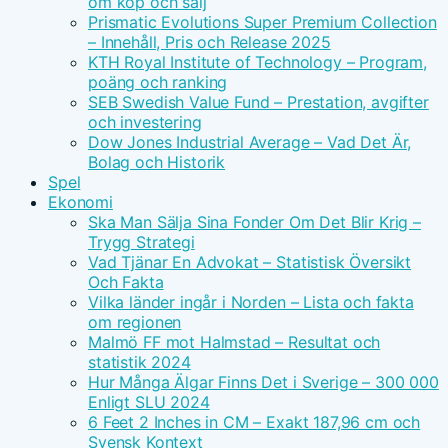
om köp och sälj
Prismatic Evolutions Super Premium Collection
– Innehåll, Pris och Release 2025
KTH Royal Institute of Technology – Program,
poäng och ranking
SEB Swedish Value Fund – Prestation, avgifter
och investering
Dow Jones Industrial Average – Vad Det Är,
Bolag och Historik
Spel
Ekonomi
Ska Man Sälja Sina Fonder Om Det Blir Krig –
Trygg Strategi
Vad Tjänar En Advokat – Statistisk Översikt
Och Fakta
Vilka länder ingår i Norden – Lista och fakta
om regionen
Malmö FF mot Halmstad – Resultat och
statistik 2024
Hur Många Älgar Finns Det i Sverige – 300 000
Enligt SLU 2024
6 Feet 2 Inches in CM – Exakt 187,96 cm och
Svensk Kontext