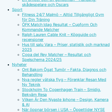
skådespelare och Oscars
Sport
Fitness 24/7 Malmö – Alltid Tillgängligt Gym
för Din Träning
ÖFK Match Idag Resultat – Cupform Och
Kommande Matcher
Ralph Lauren Cable Knit – Köpguide och
recensioner
Hus till salu Vara – Priser, statistik och marknad
2025
Copa del Rey Matcher – Resultat och
Spelschema 2024/25
Nyheter
Ont Bakom Ögat Tumör – Fakta, Diagnos och
Behandling
Nya regler vätska flyg – Förenklar Resan Med
Ny Teknik
Stockholm To Copenhagen Train – Smidig,
Bekväm Resa
Vilken Är Den Nyaste Iphone – Design, Kamera
& AI
När öppnar börsen i USA – Öppettider NYSE