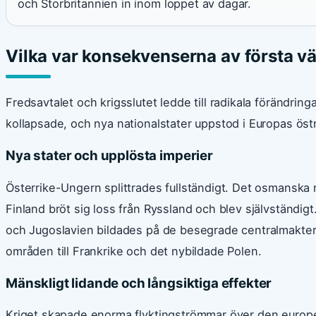
och Storbritannien in inom loppet av dagar.
Vilka var konsekvenserna av första vä
Fredsavtalet och krigsslutet ledde till radikala förändring
kollapsade, och nya nationalstater uppstod i Europas östr
Nya stater och upplösta imperier
Österrike-Ungern splittrades fullständigt. Det osmanska r
Finland bröt sig loss från Ryssland och blev självständigt
och Jugoslavien bildades på de besegrade centralmakterna
områden till Frankrike och det nybildade Polen.
Mänskligt lidande och långsiktiga effekter
Kriget skapade enorma flyktingströmmar över den europei