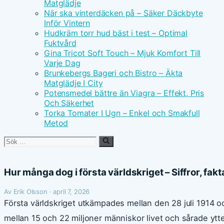
Matglädje
När ska vinterdäcken på – Säker Däckbyte
Inför Vintern
Hudkräm torr hud bäst i test – Optimal
Fuktvård
Gina Tricot Soft Touch – Mjuk Komfort Till
Varje Dag
Brunkebergs Bageri och Bistro – Äkta
Matglädje I City
Potensmedel bättre än Viagra – Effekt, Pris
Och Säkerhet
Torka Tomater I Ugn – Enkel och Smakfull
Metod
Sök
efter:
Hur många dog i första världskriget – Siffror, fakta
Av Erik Olsson · april 7, 2026
Första världskriget utkämpades mellan den 28 juli 1914 
mellan 15 och 22 miljoner människor livet och sårade ytterl