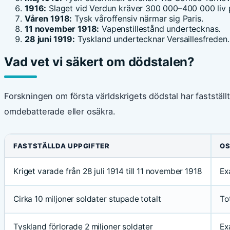
1916:
Slaget vid Verdun kräver 300 000–400 000 liv 
Våren 1918:
Tysk våroffensiv närmar sig Paris.
11 november 1918:
Vapenstillestånd undertecknas.
28 juni 1919:
Tyskland undertecknar Versaillesfreden.
Vad vet vi säkert om dödstalen?
Forskningen om första världskrigets dödstal har fastställ
omdebatterade eller osäkra.
FASTSTÄLLDA UPPGIFTER
OS
Kriget varade från 28 juli 1914 till 11 november 1918
Ex
Cirka 10 miljoner soldater stupade totalt
To
Tyskland förlorade 2 miljoner soldater
Ex