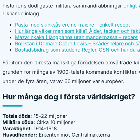
historiens dödligaste militära sammandrabbningar
enligt
Liknande inlägg
Pasta med skinksås crème fraiche – enkelt recept
Hur länge växer man som kille? Ålder, tecken och fak
Mazarinkaka i långpanna utan mandelmassa – recept
Rollistan i Domare Claire Lewis – Skådespelare och s
Bostadsbidrag som student: Regler, CSN och hur du 
Förutom den direkta mänskliga förödelsen omvältrade krig
grunden för många av 1900-talets kommande konflikter. Ö
under de fyra åren, varav 60 miljoner var européer.
Hur många dog i första världskriget?
Totala döda:
15–22 miljoner
Militära döda:
Cirka 10 miljoner
Varaktighet:
1914–1918
Huvudfiender:
Ententen mot Centralmakterna