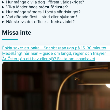
Hur många civila dog i första världskriget?
Vilka länder hade störst förluster?
Hur många sårades i första världskriget?
Vad dödade flest – strid eller sjukdom?
När skrevs det officiella fredsavtalet?
Missa inte
Enkla saker att baka – Snabbt utan ugn på 15-30 minuter
Medellångt hår man – guide om längd, regler och frisyrer
Är Östersjön ett hav eller sjö? Fakta om innanhavet