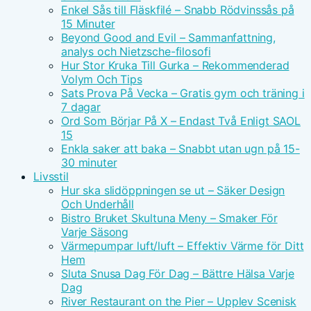
Enkel Sås till Fläskfilé – Snabb Rödvinssås på
15 Minuter
Beyond Good and Evil – Sammanfattning,
analys och Nietzsche-filosofi
Hur Stor Kruka Till Gurka – Rekommenderad
Volym Och Tips
Sats Prova På Vecka – Gratis gym och träning i
7 dagar
Ord Som Börjar På X – Endast Två Enligt SAOL
15
Enkla saker att baka – Snabbt utan ugn på 15-
30 minuter
Livsstil
Hur ska slidöppningen se ut – Säker Design
Och Underhåll
Bistro Bruket Skultuna Meny – Smaker För
Varje Säsong
Värmepumpar luft/luft – Effektiv Värme för Ditt
Hem
Sluta Snusa Dag För Dag – Bättre Hälsa Varje
Dag
River Restaurant on the Pier – Upplev Scenisk