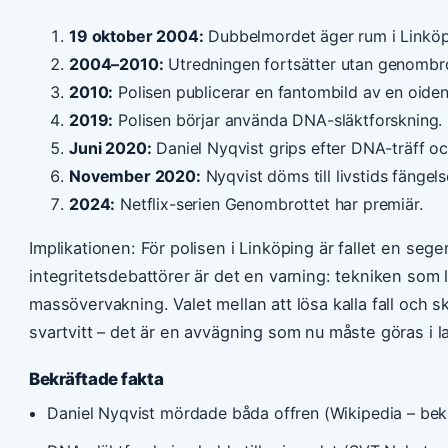
19 oktober 2004:
Dubbelmordet äger rum i Linköp
2004–2010:
Utredningen fortsätter utan genombro
2010:
Polisen publicerar en fantombild av en oiden
2019:
Polisen börjar använda DNA-släktforskning.
Juni 2020:
Daniel Nyqvist grips efter DNA-träff o
November 2020:
Nyqvist döms till livstids fängels
2024:
Netflix-serien Genombrottet har premiär.
Implikationen: För polisen i Linköping är fallet en seger
integritetsdebattörer är det en varning: tekniken som
massövervakning. Valet mellan att lösa kalla fall och 
svartvitt – det är en avvägning som nu måste göras i l
Bekräftade fakta
Daniel Nyqvist mördade båda offren (Wikipedia – be