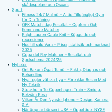
skådespelare och Oscars
Sport
Fitness 24/7 Malmö – Alltid Tillgängligt Gym
för Din Träning
ÖFK Match Idag Resultat – Cupform Och
Kommande Matcher
Ralph Lauren Cable Knit – Köpguide och
recensioner
Hus till salu Vara – Priser, statistik och marknad
2025
Copa del Rey Matcher – Resultat och
Spelschema 2024/25
Nyheter
Ont Bakom Ögat Tumör – Fakta, Diagnos och
Behandling
Nya regler vätska flyg – Förenklar Resan Med
Ny Teknik
Stockholm To Copenhagen Train – Smidig,
Bekväm Resa
Vilken Är Den Nyaste Iphone – Design, Kamera
& AI
När öppnar börsen i USA – Öppettider NYSE