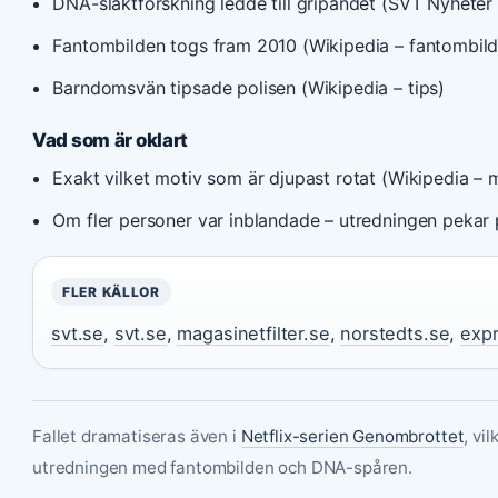
DNA-släktforskning ledde till gripandet (SVT Nyheter
Fantombilden togs fram 2010 (Wikipedia – fantombild
Barndomsvän tipsade polisen (Wikipedia – tips)
Vad som är oklart
Exakt vilket motiv som är djupast rotat (Wikipedia – 
Om fler personer var inblandade – utredningen pekar
FLER KÄLLOR
svt.se
,
svt.se
,
magasinetfilter.se
,
norstedts.se
,
exp
Fallet dramatiseras även i
Netflix-serien Genombrottet
, vi
utredningen med fantombilden och DNA-spåren.