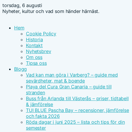
torsdag, 6 augusti
Nyheter, kultur och vad som händer härnäst.
Hem
Cookie Policy
Historia
Kontakt
Nyhetsbrev
Om oss
Tipsa oss
Blogg
Vad kan man göra i Varberg? – guide med
sevärdheter, mat & boende
Playa del Cura Gran Canaria – guide till
stranden
Buss från Arlanda till Västerås – priser, tidtabell
& jämförelse
TUI BLUE Pascha Bay – recensioner, jämförelse
och fakta 2026
Röda dagar i juni 2025 – lista och tips för din
semester