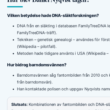
Vilken betydelse hade DNA-släktforskningen?
DNA från en släkting i databasen FamilyTreeDNA led
FamilyTreeDNA-träff).
Tekniken – genetisk genealogi – användes för första
(Wikipedia – pilotfall).
Metoden hade tidigare använts i USA (Wikipedia – i
Hur bidrog barndomsvännen?
Barndomsvännen såg fantombilden från 2010 och kä
från barndomsvän).
Han kontaktade polisen och uppgav Nyqvists namn (
Slutsats:
Kombinationen av fantombilden och DNA-slä