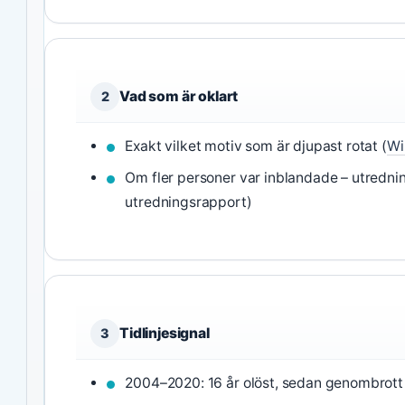
Vad som är oklart
2
Exakt vilket motiv som är djupast rotat (
Wi
Om fler personer var inblandade – utredn
utredningsrapport)
Tidlinjesignal
3
2004–2020: 16 år olöst, sedan genombrott