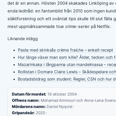
det är en annan. Hösten 2004 skakades Linköping av e
enda ledtråd: en fantombild från 2010 som ingen kun
släktforskning och ett oväntat tips skulle till slut fäl
mest uppmärksammade true crime-serier på Netflix.
Liknande inlägg
Pasta med skinksås crème fraiche – enkelt recept
Hur länge växer man som kille? Ålder, tecken och 
Mazarinkaka i långpanna utan mandelmassa – rece
Rollistan i Domare Claire Lewis – Skådespelare oc
Bostadsbidrag som student: Regler, CSN och hur 
Datum för mordet:
19 oktober 2004 ·
Offrens namn:
Mohamad Ammouri och Anna-Lena Svenss
Mördarens namn:
Daniel Nyqvist ·
Gripandeår:
2020 ·