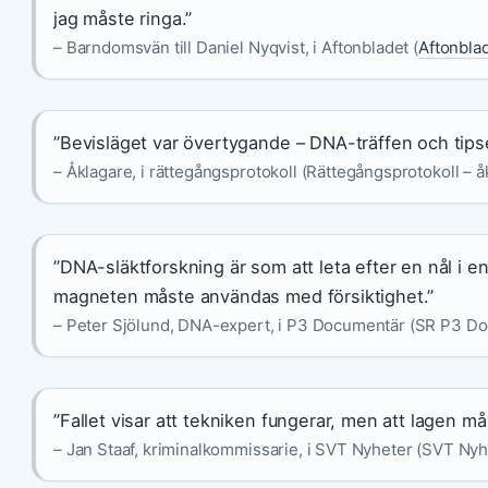
jag måste ringa.”
– Barndomsvän till Daniel Nyqvist, i Aftonbladet (
Aftonblad
”Bevisläget var övertygande – DNA-träffen och tipse
– Åklagare, i rättegångsprotokoll (Rättegångsprotokoll – å
”DNA-släktforskning är som att leta efter en nål i
magneten måste användas med försiktighet.”
– Peter Sjölund, DNA-expert, i P3 Documentär (SR P3 Do
”Fallet visar att tekniken fungerar, men att lagen m
– Jan Staaf, kriminalkommissarie, i SVT Nyheter (SVT Ny