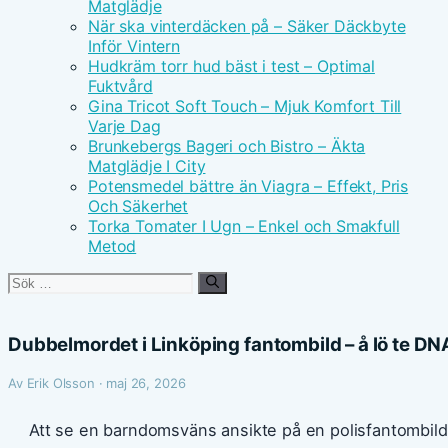
Matglädje
När ska vinterdäcken på – Säker Däckbyte
Inför Vintern
Hudkräm torr hud bäst i test – Optimal
Fuktvård
Gina Tricot Soft Touch – Mjuk Komfort Till
Varje Dag
Brunkebergs Bageri och Bistro – Äkta
Matglädje I City
Potensmedel bättre än Viagra – Effekt, Pris
Och Säkerhet
Torka Tomater I Ugn – Enkel och Smakfull
Metod
Sök
efter:
Dubbelmordet i Linköping fantombild – å lö te DNA
Av Erik Olsson · maj 26, 2026
Att se en barndomsväns ansikte på en polisfantombild