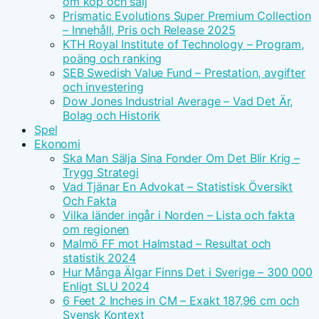
om köp och sälj
Prismatic Evolutions Super Premium Collection
– Innehåll, Pris och Release 2025
KTH Royal Institute of Technology – Program,
poäng och ranking
SEB Swedish Value Fund – Prestation, avgifter
och investering
Dow Jones Industrial Average – Vad Det Är,
Bolag och Historik
Spel
Ekonomi
Ska Man Sälja Sina Fonder Om Det Blir Krig –
Trygg Strategi
Vad Tjänar En Advokat – Statistisk Översikt
Och Fakta
Vilka länder ingår i Norden – Lista och fakta
om regionen
Malmö FF mot Halmstad – Resultat och
statistik 2024
Hur Många Älgar Finns Det i Sverige – 300 000
Enligt SLU 2024
6 Feet 2 Inches in CM – Exakt 187,96 cm och
Svensk Kontext