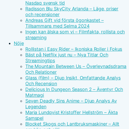
Nasdaq svensk tid
Radisson Blu SkyCity Arlanda – Läge, priser
och recensioner
Andreas Gift vid första ögonkastet –
Tillsammans med Selma 2024
Ingen kan älska som vi – Filmfakta, rollista och
streaming
Nöje
Rollistan i Easy Rider – Ikoniska Roller i Fokus
Bäst på Netflix just nu – Nya Titlar Och
Streamingtips
The Mountain Between Us – Överlevnadsdrama
Och Relationer
Glass (film) – Djup Insikt, Omfattande Analys
Och Recension
Delicious In Dungeon Season 2 – Äventyr Och
Matmagi
Seven Deadly Sins Anime – Djup Analys Av
Legenden
Maria Lundqvist Kristoffer Hellström – Äkta
Samspel
Blocket Skogs och Lantbruksmaskiner – Allt