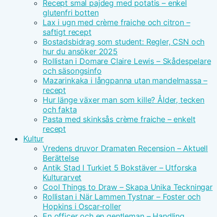
Recept smal pajdeg med potatis – enkel
glutenfri botten
Lax i ugn med crème fraiche och citron –
saftigt recept
Bostadsbidrag som student: Regler, CSN och
hur du ansöker 2025
Rollistan i Domare Claire Lewis – Skådespelare
och säsongsinfo
Mazarinkaka i långpanna utan mandelmassa –
recept
Hur länge växer man som kille? Ålder, tecken
och fakta
Pasta med skinksås crème fraiche – enkelt
recept
Kultur
Vredens druvor Dramaten Recension – Aktuell
Berättelse
Antik Stad I Turkiet 5 Bokstäver – Utforska
Kulturarvet
Cool Things to Draw – Skapa Unika Teckningar
Rollistan i När Lammen Tystnar – Foster och
Hopkins i Oscar-roller
En officer och en gentleman – Handling,