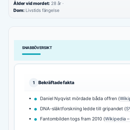
Ålder vid mordet:
28 år ·
Dom:
Livstids fängelse
SNABBÖVERSIKT
Bekräftade fakta
1
Daniel Nyqvist mördade båda offren (
Wiki
DNA-släktforskning ledde till gripandet (
S
Fantombilden togs fram 2010 (
Wikipedia –