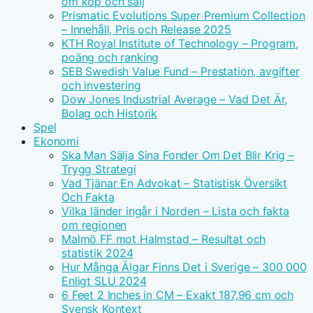
om köp och sälj
Prismatic Evolutions Super Premium Collection
– Innehåll, Pris och Release 2025
KTH Royal Institute of Technology – Program,
poäng och ranking
SEB Swedish Value Fund – Prestation, avgifter
och investering
Dow Jones Industrial Average – Vad Det Är,
Bolag och Historik
Spel
Ekonomi
Ska Man Sälja Sina Fonder Om Det Blir Krig –
Trygg Strategi
Vad Tjänar En Advokat – Statistisk Översikt
Och Fakta
Vilka länder ingår i Norden – Lista och fakta
om regionen
Malmö FF mot Halmstad – Resultat och
statistik 2024
Hur Många Älgar Finns Det i Sverige – 300 000
Enligt SLU 2024
6 Feet 2 Inches in CM – Exakt 187,96 cm och
Svensk Kontext