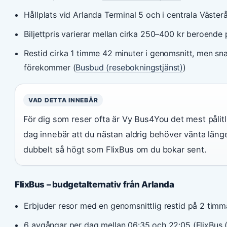
Hållplats vid Arlanda Terminal 5 och i centrala Västerå
Biljettpris varierar mellan cirka 250–400 kr beroende
Restid cirka 1 timme 42 minuter i genomsnitt, men sn
förekommer (
Busbud (resebokningstjänst)
)
VAD DETTA INNEBÄR
För dig som reser ofta är Vy Bus4You det mest pålitl
dag innebär att du nästan aldrig behöver vänta länge
dubbelt så högt som FlixBus om du bokar sent.
FlixBus – budgetalternativ från Arlanda
Erbjuder resor med en genomsnittlig restid på 2 timm
6 avgångar per dag mellan 06:35 och 22:05 (FlixBus 