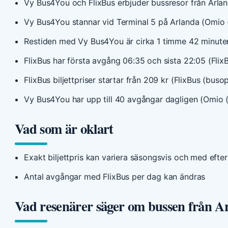
Vy Bus4You och FlixBus erbjuder bussresor från Arland
Vy Bus4You stannar vid Terminal 5 på Arlanda (Omio (
Restiden med Vy Bus4You är cirka 1 timme 42 minuter
FlixBus har första avgång 06:35 och sista 22:05 (Flix
FlixBus biljettpriser startar från 209 kr (FlixBus (buso
Vy Bus4You har upp till 40 avgångar dagligen (Omio (
Vad som är oklart
Exakt biljettpris kan variera säsongsvis och med efte
Antal avgångar med FlixBus per dag kan ändras
Vad resenärer säger om bussen från Arl