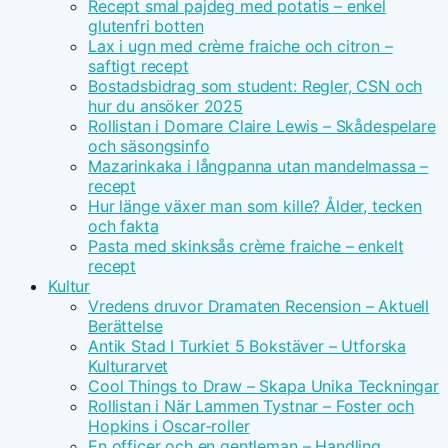
Recept smal pajdeg med potatis – enkel
glutenfri botten
Lax i ugn med crème fraiche och citron –
saftigt recept
Bostadsbidrag som student: Regler, CSN och
hur du ansöker 2025
Rollistan i Domare Claire Lewis – Skådespelare
och säsongsinfo
Mazarinkaka i långpanna utan mandelmassa –
recept
Hur länge växer man som kille? Ålder, tecken
och fakta
Pasta med skinksås crème fraiche – enkelt
recept
Kultur
Vredens druvor Dramaten Recension – Aktuell
Berättelse
Antik Stad I Turkiet 5 Bokstäver – Utforska
Kulturarvet
Cool Things to Draw – Skapa Unika Teckningar
Rollistan i När Lammen Tystnar – Foster och
Hopkins i Oscar-roller
En officer och en gentleman – Handling,