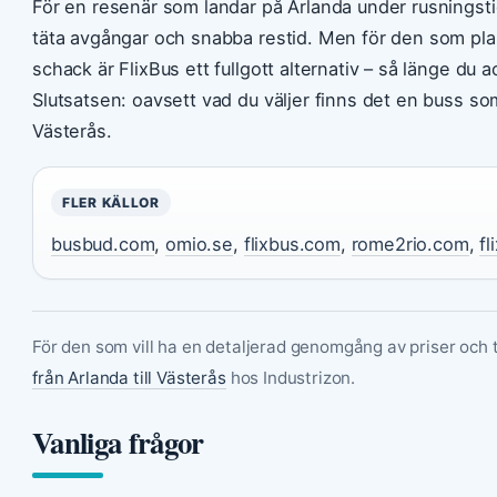
För en resenär som landar på Arlanda under rusningsti
täta avgångar och snabba restid. Men för den som plane
schack är FlixBus ett fullgott alternativ – så länge du 
Slutsatsen: oavsett vad du väljer finns det en buss som
Västerås.
FLER KÄLLOR
busbud.com
,
omio.se
,
flixbus.com
,
rome2rio.com
,
f
För den som vill ha en detaljerad genomgång av priser och t
från Arlanda till Västerås
hos Industrizon.
Vanliga frågor