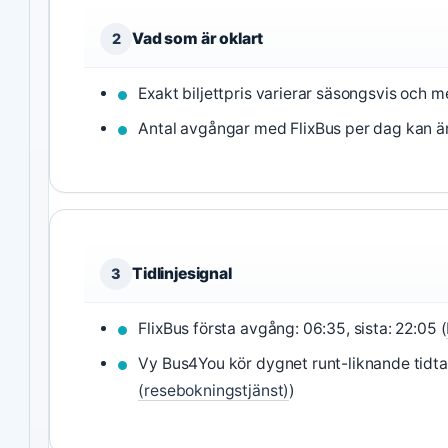
Vad som är oklart
2
Exakt biljettpris varierar säsongsvis och 
Antal avgångar med FlixBus per dag kan ä
Tidlinjesignal
3
FlixBus första avgång: 06:35, sista: 22:05 (
Vy Bus4You kör dygnet runt-liknande tidta
(resebokningstjänst)
)