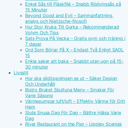
Enkel Sås till Fläskfilé – Snabb Rödvinssås på
15 Minuter
Beyond Good and Evil – Sammanfattning,
analys och Nietzsche-filosofi
Hur Stor Kruka Till Gurka – Rekommenderad
Volym Och Tips
Sats Prova På Vecka – Gratis gym och träning i
7 dagar
Ord Som Börjar På X – Endast Två Enligt SAOL
15
Enkla saker att baka – Snabbt utan ugn på 15-
30 minuter
Livsstil
Hur ska slidöppningen se ut – Säker Design
Och Underhåll
Bistro Bruket Skultuna Meny – Smaker För
Varje Säsong
Värmepumpar luft/luft – Effektiv Värme för Ditt
Hem
Sluta Snusa Dag För Dag – Bättre Hälsa Varje
Dag
River Restaurant on the Pier – Upplev Scenisk