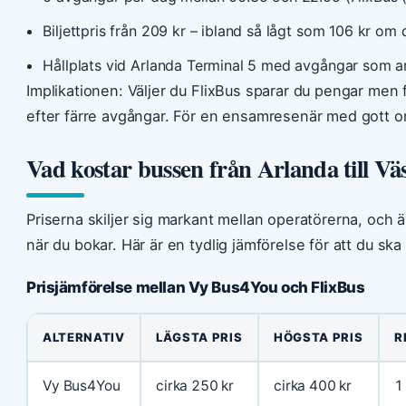
Biljettpris från 209 kr – ibland så lågt som 106 kr om
Hållplats vid Arlanda Terminal 5 med avgångar som an
Implikationen: Väljer du FlixBus sparar du pengar men 
efter färre avgångar. För en ensamresenär med gott om 
Vad kostar bussen från Arlanda till Vä
Priserna skiljer sig markant mellan operatörerna, oc
när du bokar. Här är en tydlig jämförelse för att du ska
Prisjämförelse mellan Vy Bus4You och FlixBus
ALTERNATIV
LÄGSTA PRIS
HÖGSTA PRIS
R
Vy Bus4You
cirka 250 kr
cirka 400 kr
1