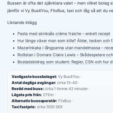
Bussen är ofta det självklara valet – men vilket bolag 
jämför vi Vy Bus4You, FlixBus, taxi och tåg så att du 
Liknande inlägg
Pasta med skinksås crème fraiche – enkelt recept
Hur länge växer man som kille? Ålder, tecken och 
Mazarinkaka i långpanna utan mandelmassa – rece
Rollistan i Domare Claire Lewis – Skådespelare oc
Bostadsbidrag som student: Regler, CSN och hur 
Vanligaste bussbolaget:
Vy Bus4You ·
Antal dagliga avgångar:
cirka 15–40 ·
Restid med buss:
cirka 1 timme 42 minuter ·
Lägsta pris från:
279 kr ·
Alternativ bussoperatör:
FlixBus ·
Taxi fastpris:
cirka 1500 SEK