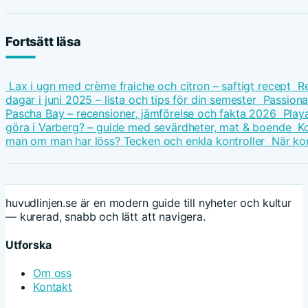
Fortsätt läsa
Lax i ugn med crème fraiche och citron – saftigt recept
Re
dagar i juni 2025 – lista och tips för din semester
Passiona
Pascha Bay – recensioner, jämförelse och fakta 2026
Play
göra i Varberg? – guide med sevärdheter, mat & boende
K
man om man har löss? Tecken och enkla kontroller
När ko
huvudlinjen.se är en modern guide till nyheter och kultur
— kurerad, snabb och lätt att navigera.
Utforska
Om oss
Kontakt