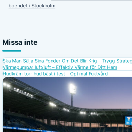
boendet i Stockholm
Missa inte
Ska Man Sälja Sina Fonder Om Det Blir Krig – Trygg Strateg
Värmepumpar luft/luft – Effektiv Värme för Ditt Hem
Hudkräm torr hud bäst i test – Optimal Fuktvård