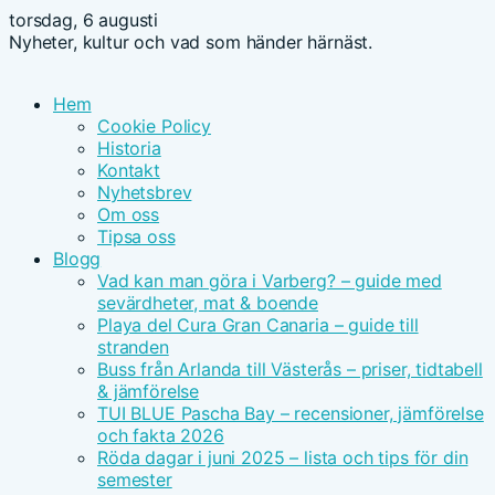
torsdag, 6 augusti
Nyheter, kultur och vad som händer härnäst.
Hem
Cookie Policy
Historia
Kontakt
Nyhetsbrev
Om oss
Tipsa oss
Blogg
Vad kan man göra i Varberg? – guide med
sevärdheter, mat & boende
Playa del Cura Gran Canaria – guide till
stranden
Buss från Arlanda till Västerås – priser, tidtabell
& jämförelse
TUI BLUE Pascha Bay – recensioner, jämförelse
och fakta 2026
Röda dagar i juni 2025 – lista och tips för din
semester