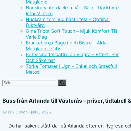
Matglädje
När ska vinterdäcken på – Säker Däckbyte
Inför Vintern
Hudkräm torr hud bäst i test – Optimal
Fuktvård
Gina Tricot Soft Touch – Mjuk Komfort Till
Varje Dag
Brunkebergs Bageri och Bistro – Äkta
Matglädje I City
Potensmedel bättre än Viagra – Effekt, Pris
Och Säkerhet
Torka Tomater I Ugn – Enkel och Smakfull
Metod
Sök
efter:
Buss från Arlanda till Västerås – priser, tidtabell 
Av Erik Olsson · juli 6, 2026
Du har säkert stått där på Arlanda efter en flygresa och