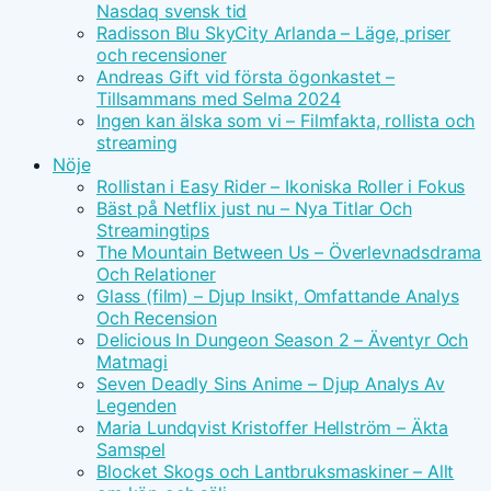
Nasdaq svensk tid
Radisson Blu SkyCity Arlanda – Läge, priser
och recensioner
Andreas Gift vid första ögonkastet –
Tillsammans med Selma 2024
Ingen kan älska som vi – Filmfakta, rollista och
streaming
Nöje
Rollistan i Easy Rider – Ikoniska Roller i Fokus
Bäst på Netflix just nu – Nya Titlar Och
Streamingtips
The Mountain Between Us – Överlevnadsdrama
Och Relationer
Glass (film) – Djup Insikt, Omfattande Analys
Och Recension
Delicious In Dungeon Season 2 – Äventyr Och
Matmagi
Seven Deadly Sins Anime – Djup Analys Av
Legenden
Maria Lundqvist Kristoffer Hellström – Äkta
Samspel
Blocket Skogs och Lantbruksmaskiner – Allt