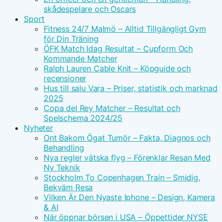
skådespelare och Oscars
Sport
Fitness 24/7 Malmö – Alltid Tillgängligt Gym
för Din Träning
ÖFK Match Idag Resultat – Cupform Och
Kommande Matcher
Ralph Lauren Cable Knit – Köpguide och
recensioner
Hus till salu Vara – Priser, statistik och marknad
2025
Copa del Rey Matcher – Resultat och
Spelschema 2024/25
Nyheter
Ont Bakom Ögat Tumör – Fakta, Diagnos och
Behandling
Nya regler vätska flyg – Förenklar Resan Med
Ny Teknik
Stockholm To Copenhagen Train – Smidig,
Bekväm Resa
Vilken Är Den Nyaste Iphone – Design, Kamera
& AI
När öppnar börsen i USA – Öppettider NYSE