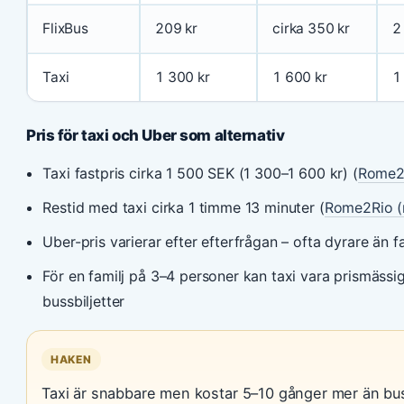
FlixBus
209 kr
cirka 350 kr
2
Taxi
1 300 kr
1 600 kr
1
Pris för taxi och Uber som alternativ
Taxi fastpris cirka 1 500 SEK (1 300–1 600 kr) (
Rome2R
Restid med taxi cirka 1 timme 13 minuter (
Rome2Rio (r
Uber-pris varierar efter efterfrågan – ofta dyrare än fa
För en familj på 3–4 personer kan taxi vara prismässi
bussbiljetter
HAKEN
Taxi är snabbare men kostar 5–10 gånger mer än bu