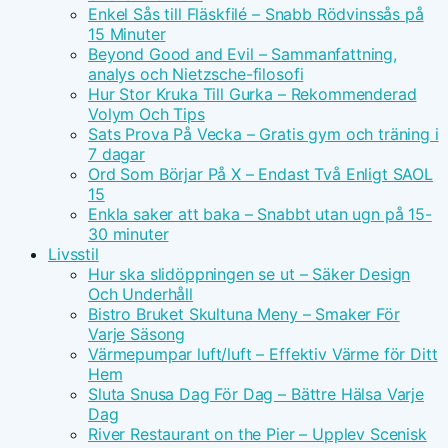
Enkel Sås till Fläskfilé – Snabb Rödvinssås på
15 Minuter
Beyond Good and Evil – Sammanfattning,
analys och Nietzsche-filosofi
Hur Stor Kruka Till Gurka – Rekommenderad
Volym Och Tips
Sats Prova På Vecka – Gratis gym och träning i
7 dagar
Ord Som Börjar På X – Endast Två Enligt SAOL
15
Enkla saker att baka – Snabbt utan ugn på 15-
30 minuter
Livsstil
Hur ska slidöppningen se ut – Säker Design
Och Underhåll
Bistro Bruket Skultuna Meny – Smaker För
Varje Säsong
Värmepumpar luft/luft – Effektiv Värme för Ditt
Hem
Sluta Snusa Dag För Dag – Bättre Hälsa Varje
Dag
River Restaurant on the Pier – Upplev Scenisk