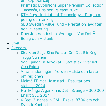
om köp och sälj
Prismatic Evolutions Super Premium Collection
– Innehåll, Pris och Release 2025
KTH Royal Institute of Technology – Program,
poäng och ranking
SEB Swedish Value Fund – Prestation, avgifter
och investering
Dow Jones Industrial Average – Vad Det Är,
Bolag och Historik
Spel
Ekonomi
Ska Man Sälja Sina Fonder Om Det Blir Krig –
Trygg Strategi
Vad Tjänar En Advokat – Statistisk Översikt
Och Fakta
Vilka länder ingår i Norden – Lista och fakta
om regionen
Malmö FF mot Halmstad – Resultat och
statistik 2024
Hur Många Älgar Finns Det i Sverige – 300 000
Enligt SLU 2024
6 Feet 2 Inches in CM – Exakt 187,96 cm och
Svensk Kontext