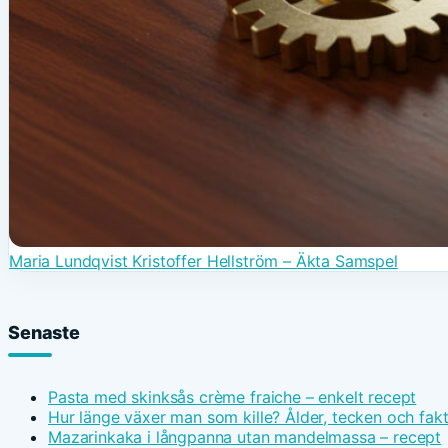
Maria Lundqvist Kristoffer Hellström – Äkta Samspel
Senaste
Pasta med skinksås crème fraiche – enkelt recept
Hur länge växer man som kille? Ålder, tecken och fak
Mazarinkaka i långpanna utan mandelmassa – recept