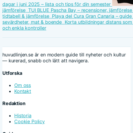
dagar i juni 2025 – lista och tips för din semester
jämförelse
TUI BLUE Pascha Bay – recensioner, jämförelse
tidtabell & jämförelse
Playa del Cura Gran Canaria – guide t
sevärdheter, mat & boende
Korta utbildningar distans som
och enkla kontroller
huvudlinjen.se är en modern guide till nyheter och kultur
— kurerad, snabb och lätt att navigera.
Utforska
Om oss
Kontakt
Redaktion
Historia
Cookie Policy