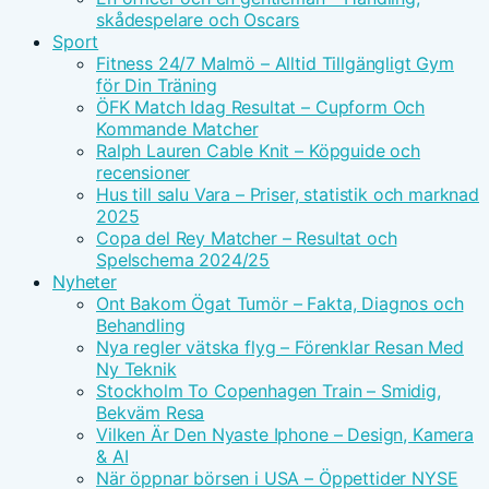
skådespelare och Oscars
Sport
Fitness 24/7 Malmö – Alltid Tillgängligt Gym
för Din Träning
ÖFK Match Idag Resultat – Cupform Och
Kommande Matcher
Ralph Lauren Cable Knit – Köpguide och
recensioner
Hus till salu Vara – Priser, statistik och marknad
2025
Copa del Rey Matcher – Resultat och
Spelschema 2024/25
Nyheter
Ont Bakom Ögat Tumör – Fakta, Diagnos och
Behandling
Nya regler vätska flyg – Förenklar Resan Med
Ny Teknik
Stockholm To Copenhagen Train – Smidig,
Bekväm Resa
Vilken Är Den Nyaste Iphone – Design, Kamera
& AI
När öppnar börsen i USA – Öppettider NYSE