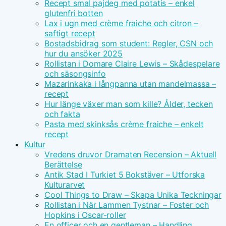
Recept smal pajdeg med potatis – enkel
glutenfri botten
Lax i ugn med crème fraiche och citron –
saftigt recept
Bostadsbidrag som student: Regler, CSN och
hur du ansöker 2025
Rollistan i Domare Claire Lewis – Skådespelare
och säsongsinfo
Mazarinkaka i långpanna utan mandelmassa –
recept
Hur länge växer man som kille? Ålder, tecken
och fakta
Pasta med skinksås crème fraiche – enkelt
recept
Kultur
Vredens druvor Dramaten Recension – Aktuell
Berättelse
Antik Stad I Turkiet 5 Bokstäver – Utforska
Kulturarvet
Cool Things to Draw – Skapa Unika Teckningar
Rollistan i När Lammen Tystnar – Foster och
Hopkins i Oscar-roller
En officer och en gentleman – Handling,