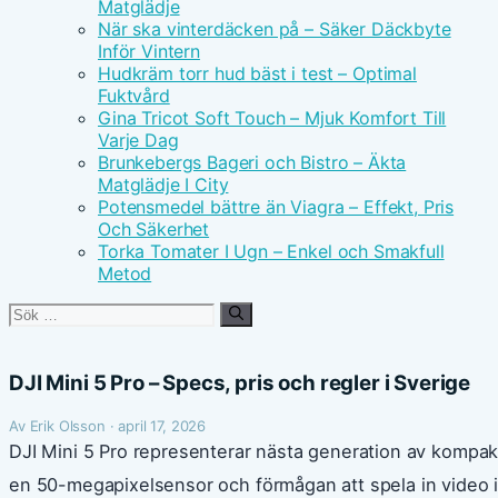
Matglädje
När ska vinterdäcken på – Säker Däckbyte
Inför Vintern
Hudkräm torr hud bäst i test – Optimal
Fuktvård
Gina Tricot Soft Touch – Mjuk Komfort Till
Varje Dag
Brunkebergs Bageri och Bistro – Äkta
Matglädje I City
Potensmedel bättre än Viagra – Effekt, Pris
Och Säkerhet
Torka Tomater I Ugn – Enkel och Smakfull
Metod
Sök
efter:
DJI Mini 5 Pro – Specs, pris och regler i Sverige
Av Erik Olsson · april 17, 2026
DJI Mini 5 Pro representerar nästa generation av kompa
en 50-megapixelsensor och förmågan att spela in video 