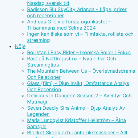
Nasdaq svensk tid
Radisson Blu SkyCity Arlanda – Läge, priser
och recensioner
Andreas Gift vid första ögonkastet –
Tillsammans med Selma 2024
Ingen kan älska som vi – Filmfakta, rollista och
streaming
Nöje
Rollistan i Easy Rider – Ikoniska Roller i Fokus
Bäst på Netflix just nu – Nya Titlar Och
Streamingtips
The Mountain Between Us – Överlevnadsdrama
Och Relationer
Glass (film) – Djup Insikt, Omfattande Analys
Och Recension
Delicious In Dungeon Season 2 – Äventyr Och
Matmagi
Seven Deadly Sins Anime – Djup Analys Av
Legenden
Maria Lundqvist Kristoffer Hellström – Äkta
Samspel
Blocket Skogs och Lantbruksmaskiner – Allt