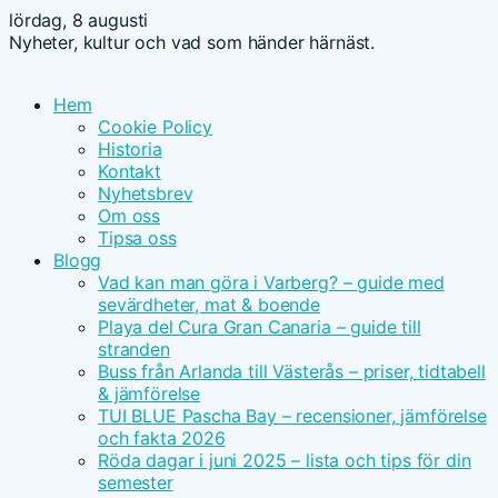
lördag, 8 augusti
Nyheter, kultur och vad som händer härnäst.
Hem
Cookie Policy
Historia
Kontakt
Nyhetsbrev
Om oss
Tipsa oss
Blogg
Vad kan man göra i Varberg? – guide med
sevärdheter, mat & boende
Playa del Cura Gran Canaria – guide till
stranden
Buss från Arlanda till Västerås – priser, tidtabell
& jämförelse
TUI BLUE Pascha Bay – recensioner, jämförelse
och fakta 2026
Röda dagar i juni 2025 – lista och tips för din
semester