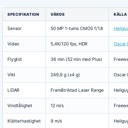
SPECIFIKATION
VÄRDE
KÄLLA
Sensor
50 MP 1-tums CMOS f/1.8
Heligu
Video
5,4K/120 fps, HDR
Oscar 
Flygtid
36 min (52 min med Plus)
Freewe
Vikt
249,9 g (±4 g)
Oscar 
LiDAR
Framåtriktad Laser Range
Heligu
Vindtålighet
12 m/s
Freewe
Klätterhastighet
9 m/s
Heligu