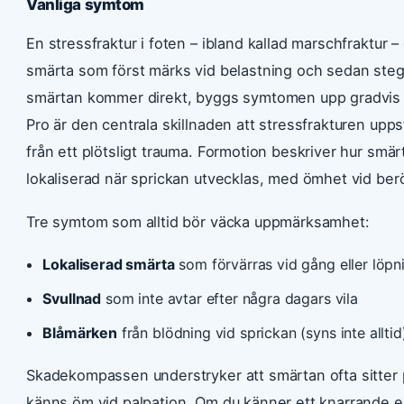
Vanliga symtom
En stressfraktur i foten – ibland kallad marschfraktur
smärta som först märks vid belastning och sedan stegra
smärtan kommer direkt, byggs symtomen upp gradvis ö
Pro är den centrala skillnaden att stressfrakturen upp
från ett plötsligt trauma. Formotion beskriver hur smärt
lokaliserad när sprickan utvecklas, med ömhet vid berö
Tre symtom som alltid bör väcka uppmärksamhet:
Lokaliserad smärta
som förvärras vid gång eller löpn
Svullnad
som inte avtar efter några dagars vila
Blåmärken
från blödning vid sprickan (syns inte alltid
Skadekompassen understryker att smärtan ofta sitter 
känns öm vid palpation. Om du känner ett knarrande elle