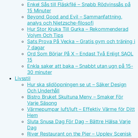
Enkel Sås till Fläskfilé – Snabb Rödvinssås på
15 Minuter
Beyond Good and Evil – Sammanfattning,
analys och Nietzsche-filosofi
Hur Stor Kruka Till Gurka – Rekommenderad
Volym Och Tips
Sats Prova På Vecka – Gratis gym och träning i
7 dagar
Ord Som Börjar På X – Endast Två Enligt SAOL
15
Enkla saker att baka – Snabbt utan ugn på 15-
30 minuter
Livsstil
Hur ska slidöppningen se ut – Säker Design
Och Underhåll
Bistro Bruket Skultuna Meny – Smaker För
Varje Säsong
Värmepumpar luft/luft – Effektiv Värme för Ditt
Hem
Sluta Snusa Dag För Dag – Bättre Hälsa Varje
Dag
River Restaurant on the Pier – Upplev Scenisk