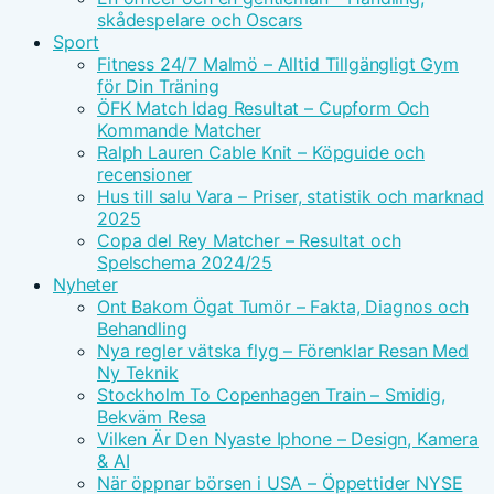
skådespelare och Oscars
Sport
Fitness 24/7 Malmö – Alltid Tillgängligt Gym
för Din Träning
ÖFK Match Idag Resultat – Cupform Och
Kommande Matcher
Ralph Lauren Cable Knit – Köpguide och
recensioner
Hus till salu Vara – Priser, statistik och marknad
2025
Copa del Rey Matcher – Resultat och
Spelschema 2024/25
Nyheter
Ont Bakom Ögat Tumör – Fakta, Diagnos och
Behandling
Nya regler vätska flyg – Förenklar Resan Med
Ny Teknik
Stockholm To Copenhagen Train – Smidig,
Bekväm Resa
Vilken Är Den Nyaste Iphone – Design, Kamera
& AI
När öppnar börsen i USA – Öppettider NYSE