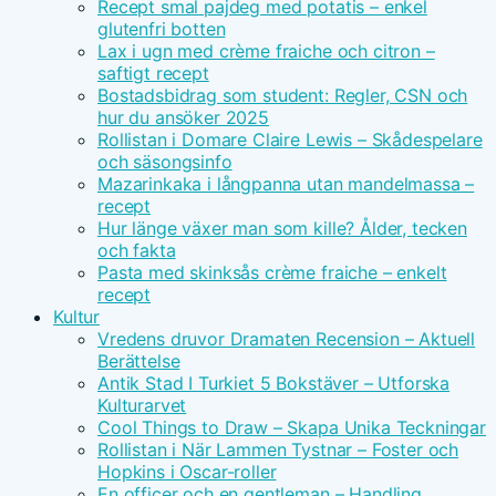
Recept smal pajdeg med potatis – enkel
glutenfri botten
Lax i ugn med crème fraiche och citron –
saftigt recept
Bostadsbidrag som student: Regler, CSN och
hur du ansöker 2025
Rollistan i Domare Claire Lewis – Skådespelare
och säsongsinfo
Mazarinkaka i långpanna utan mandelmassa –
recept
Hur länge växer man som kille? Ålder, tecken
och fakta
Pasta med skinksås crème fraiche – enkelt
recept
Kultur
Vredens druvor Dramaten Recension – Aktuell
Berättelse
Antik Stad I Turkiet 5 Bokstäver – Utforska
Kulturarvet
Cool Things to Draw – Skapa Unika Teckningar
Rollistan i När Lammen Tystnar – Foster och
Hopkins i Oscar-roller
En officer och en gentleman – Handling,