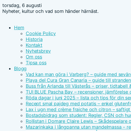
torsdag, 6 augusti
Nyheter, kultur och vad som händer härnäst.
Hem
Cookie Policy
Historia
Kontakt
Nyhetsbrev
Om oss
Tipsa oss
Blogg
Vad kan man göra i Varberg? – guide med sevär
Playa del Cura Gran Canaria – guide till strande
Buss från Arlanda till Västerås – priser, tidtabell
TUI BLUE Pascha Bay – recensioner, jämförelse 
Röda dagar i juni 2025 – lista och tips för din s
Recept smal pajdeg med potatis – enkel glutenfr
Lax i ugn med crème fraiche och citron – saftigt
Bostadsbidrag som student: Regler, CSN och hu
Rollistan i Domare Claire Lewis – Skådespelare 
Mazarinkaka i långpanna utan mandelmassa – r