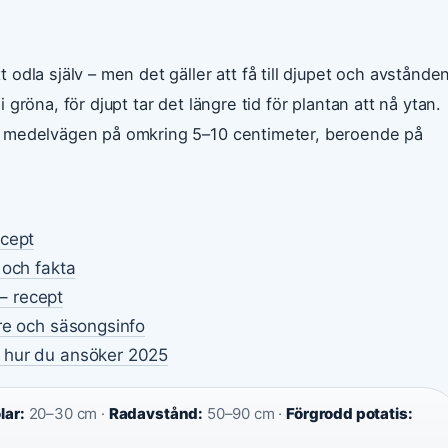
dla själv – men det gäller att få till djupet och avstånde
li gröna, för djupt tar det längre tid för plantan att nå ytan.
e medelvägen på omkring 5–10 centimeter, beroende på
ecept
 och fakta
– recept
re och säsongsinfo
 hur du ansöker 2025
lar:
20–30 cm ·
Radavstånd:
50–90 cm ·
Förgrodd potatis: