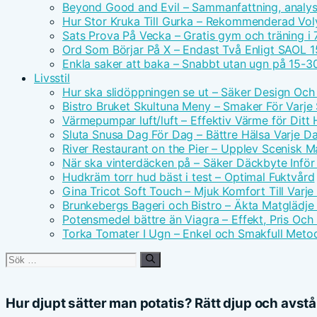
Beyond Good and Evil – Sammanfattning, analys 
Hur Stor Kruka Till Gurka – Rekommenderad Vo
Sats Prova På Vecka – Gratis gym och träning i 
Ord Som Börjar På X – Endast Två Enligt SAOL 1
Enkla saker att baka – Snabbt utan ugn på 15-3
Livsstil
Hur ska slidöppningen se ut – Säker Design Och
Bistro Bruket Skultuna Meny – Smaker För Varje
Värmepumpar luft/luft – Effektiv Värme för Ditt
Sluta Snusa Dag För Dag – Bättre Hälsa Varje D
River Restaurant on the Pier – Upplev Scenisk M
När ska vinterdäcken på – Säker Däckbyte Inför
Hudkräm torr hud bäst i test – Optimal Fuktvård
Gina Tricot Soft Touch – Mjuk Komfort Till Varj
Brunkebergs Bageri och Bistro – Äkta Matglädje 
Potensmedel bättre än Viagra – Effekt, Pris Och
Torka Tomater I Ugn – Enkel och Smakfull Meto
Sök
efter:
Hur djupt sätter man potatis? Rätt djup och avst