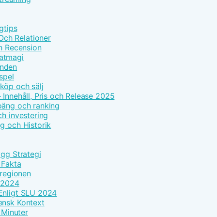
gtips
ch Relationer
ch Recension
Matmagi
enden
spel
köp och sälj
 Innehåll, Pris och Release 2025
oäng och ranking
ch investering
g och Historik
ygg Strategi
 Fakta
 regionen
k 2024
Enligt SLU 2024
ensk Kontext
 Minuter