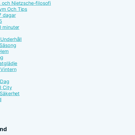
och Nietzsche-filosofi
lym Och Tips
7 dagar
5
0 minuter
 Underhåll
 Säsong
 Hem
ag
atglädje
 Vintern
e Dag
I City
 Säkerhet
d
ånd