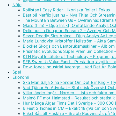
Nöje
Rollistan i Easy Rider – Ikoniska Roller i Fokus
Bäst på Netflix just nu – Nya Titlar Och Streamin
The Mountain Between Us – Överlevnadsdrama O
Glass (film) – Djup Insikt, Omfattande Analys O
Delicious In Dungeon Season 2 – Äventyr Och 
Seven Deadly Sins Anime – Djup Analys Av Leg
Maria Lundqvist Kristoffer Hellström – Äkta Sam
Blocket Skogs och Lantbruksmaskiner – Allt om 
Prismatic Evolutions Super Premium Collection –
KTH Royal Institute of Technology – Program, p
SEB Swedish Value Fund – Prestation, avgifter o
Dow Jones Industrial Average – Vad Det Är, Bola
Spel
Ekonomi
Ska Man Sälja Sina Fonder Om Det Blir Krig – Tr
Vad Tjänar En Advokat – Statistisk Översikt Och
Vilka länder ingår i Norden – Lista och fakta om
Malmö FF mot Halmstad – Resultat och statisti
Hur Många Älgar Finns Det i Sverige – 300 000 
6 Feet 2 Inches in CM – Exakt 187,96 cm och Sv
Enkel Sås till Fläskfilé – Snabb Rödvinssås på 15