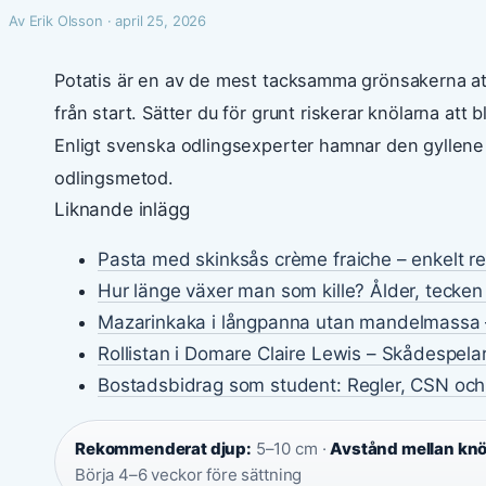
Av Erik Olsson · april 25, 2026
Potatis är en av de mest tacksamma grönsakerna att o
från start. Sätter du för grunt riskerar knölarna att b
Enligt svenska odlingsexperter hamnar den gyllen
odlingsmetod.
Liknande inlägg
Pasta med skinksås crème fraiche – enkelt r
Hur länge växer man som kille? Ålder, tecken
Mazarinkaka i långpanna utan mandelmassa 
Rollistan i Domare Claire Lewis – Skådespela
Bostadsbidrag som student: Regler, CSN och
Rekommenderat djup:
5–10 cm ·
Avstånd mellan knö
Börja 4–6 veckor före sättning