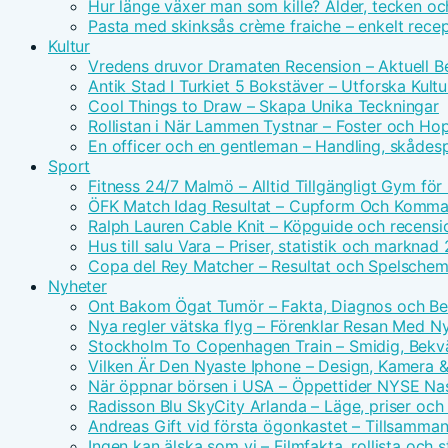
Hur länge växer man som kille? Ålder, tecken oc
Pasta med skinksås crème fraiche – enkelt rece
Kultur
Vredens druvor Dramaten Recension – Aktuell Be
Antik Stad I Turkiet 5 Bokstäver – Utforska Kultu
Cool Things to Draw – Skapa Unika Teckningar
Rollistan i När Lammen Tystnar – Foster och Hopk
En officer och en gentleman – Handling, skådes
Sport
Fitness 24/7 Malmö – Alltid Tillgängligt Gym för
ÖFK Match Idag Resultat – Cupform Och Komm
Ralph Lauren Cable Knit – Köpguide och recensi
Hus till salu Vara – Priser, statistik och marknad
Copa del Rey Matcher – Resultat och Spelsche
Nyheter
Ont Bakom Ögat Tumör – Fakta, Diagnos och Be
Nya regler vätska flyg – Förenklar Resan Med N
Stockholm To Copenhagen Train – Smidig, Bek
Vilken Är Den Nyaste Iphone – Design, Kamera &
När öppnar börsen i USA – Öppettider NYSE Na
Radisson Blu SkyCity Arlanda – Läge, priser och
Andreas Gift vid första ögonkastet – Tillsamm
Ingen kan älska som vi – Filmfakta, rollista och 