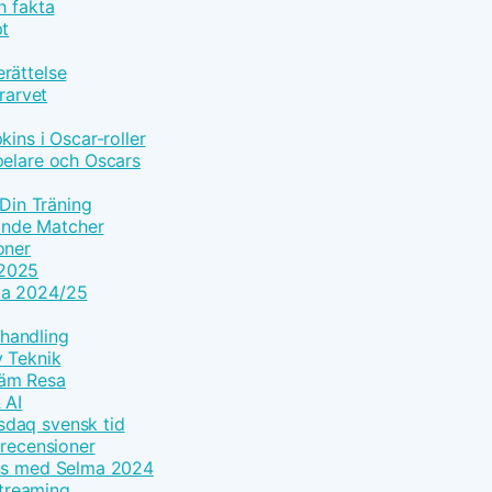
h fakta
pt
rättelse
rarvet
ins i Oscar-roller
pelare och Oscars
 Din Träning
ande Matcher
oner
 2025
ma 2024/25
handling
y Teknik
väm Resa
 AI
sdaq svensk tid
 recensioner
ans med Selma 2024
streaming