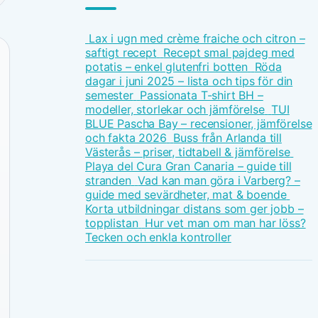
Lax i ugn med crème fraiche och citron –
saftigt recept
Recept smal pajdeg med
potatis – enkel glutenfri botten
Röda
dagar i juni 2025 – lista och tips för din
semester
Passionata T-shirt BH –
modeller, storlekar och jämförelse
TUI
BLUE Pascha Bay – recensioner, jämförelse
och fakta 2026
Buss från Arlanda till
Västerås – priser, tidtabell & jämförelse
Playa del Cura Gran Canaria – guide till
stranden
Vad kan man göra i Varberg? –
guide med sevärdheter, mat & boende
Korta utbildningar distans som ger jobb –
topplistan
Hur vet man om man har löss?
Tecken och enkla kontroller