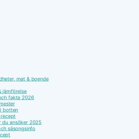
dheter, mat & boende
n
 & jämförelse
och fakta 2026
emester
i botten
 recept
r du ansöker 2025
och säsongsinfo
ecept