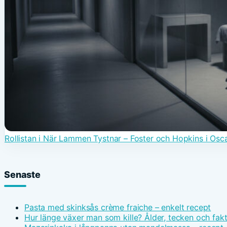
Rollistan i När Lammen Tystnar – Foster och Hopkins i Osca
Senaste
Pasta med skinksås crème fraiche – enkelt recept
Hur länge växer man som kille? Ålder, tecken och fak