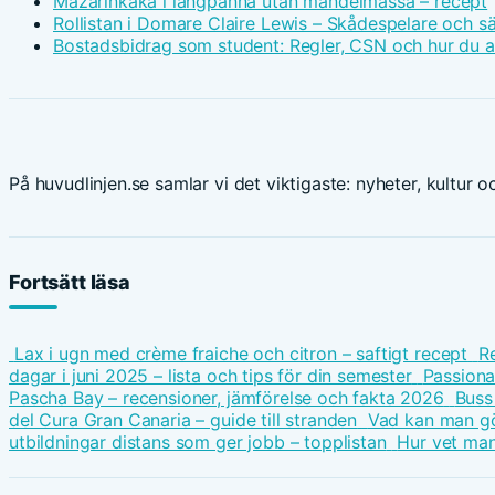
Mazarinkaka i långpanna utan mandelmassa – recept
Rollistan i Domare Claire Lewis – Skådespelare och s
Bostadsbidrag som student: Regler, CSN och hur du 
På huvudlinjen.se samlar vi det viktigaste: nyheter, kultur oc
Fortsätt läsa
Lax i ugn med crème fraiche och citron – saftigt recept
Re
dagar i juni 2025 – lista och tips för din semester
Passiona
Pascha Bay – recensioner, jämförelse och fakta 2026
Buss 
del Cura Gran Canaria – guide till stranden
Vad kan man gö
utbildningar distans som ger jobb – topplistan
Hur vet man