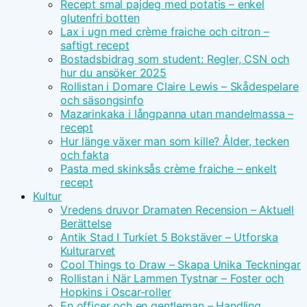
Recept smal pajdeg med potatis – enkel
glutenfri botten
Lax i ugn med crème fraiche och citron –
saftigt recept
Bostadsbidrag som student: Regler, CSN och
hur du ansöker 2025
Rollistan i Domare Claire Lewis – Skådespelare
och säsongsinfo
Mazarinkaka i långpanna utan mandelmassa –
recept
Hur länge växer man som kille? Ålder, tecken
och fakta
Pasta med skinksås crème fraiche – enkelt
recept
Kultur
Vredens druvor Dramaten Recension – Aktuell
Berättelse
Antik Stad I Turkiet 5 Bokstäver – Utforska
Kulturarvet
Cool Things to Draw – Skapa Unika Teckningar
Rollistan i När Lammen Tystnar – Foster och
Hopkins i Oscar-roller
En officer och en gentleman – Handling,