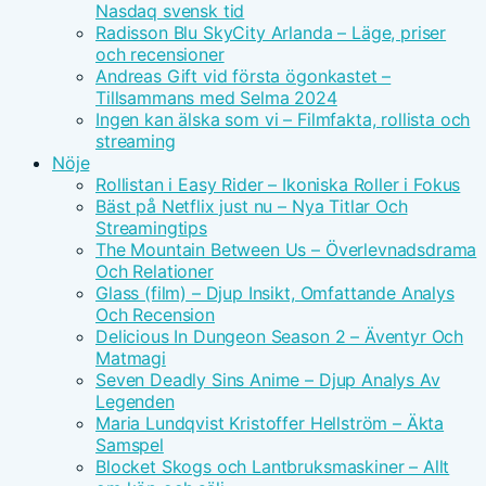
Nasdaq svensk tid
Radisson Blu SkyCity Arlanda – Läge, priser
och recensioner
Andreas Gift vid första ögonkastet –
Tillsammans med Selma 2024
Ingen kan älska som vi – Filmfakta, rollista och
streaming
Nöje
Rollistan i Easy Rider – Ikoniska Roller i Fokus
Bäst på Netflix just nu – Nya Titlar Och
Streamingtips
The Mountain Between Us – Överlevnadsdrama
Och Relationer
Glass (film) – Djup Insikt, Omfattande Analys
Och Recension
Delicious In Dungeon Season 2 – Äventyr Och
Matmagi
Seven Deadly Sins Anime – Djup Analys Av
Legenden
Maria Lundqvist Kristoffer Hellström – Äkta
Samspel
Blocket Skogs och Lantbruksmaskiner – Allt