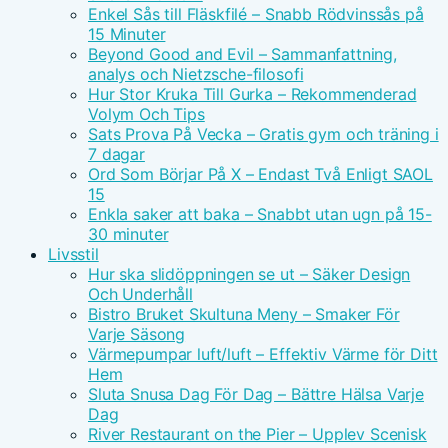
Enkel Sås till Fläskfilé – Snabb Rödvinssås på
15 Minuter
Beyond Good and Evil – Sammanfattning,
analys och Nietzsche-filosofi
Hur Stor Kruka Till Gurka – Rekommenderad
Volym Och Tips
Sats Prova På Vecka – Gratis gym och träning i
7 dagar
Ord Som Börjar På X – Endast Två Enligt SAOL
15
Enkla saker att baka – Snabbt utan ugn på 15-
30 minuter
Livsstil
Hur ska slidöppningen se ut – Säker Design
Och Underhåll
Bistro Bruket Skultuna Meny – Smaker För
Varje Säsong
Värmepumpar luft/luft – Effektiv Värme för Ditt
Hem
Sluta Snusa Dag För Dag – Bättre Hälsa Varje
Dag
River Restaurant on the Pier – Upplev Scenisk