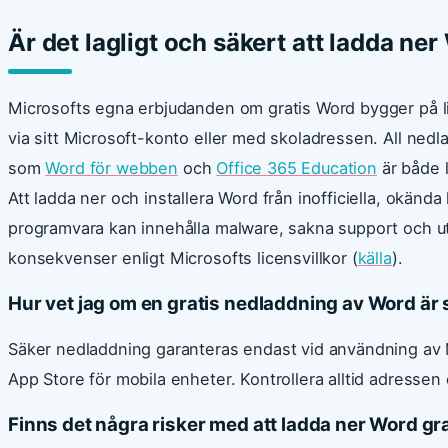
Är det lagligt och säkert att ladda ner
Microsofts egna erbjudanden om gratis Word bygger på li
via sitt Microsoft-konto eller med skoladressen. All nedl
som
Word för webben
och
Office 365 Education
är både l
Att ladda ner och installera Word från inofficiella, okänd
programvara kan innehålla malware, sakna support och uts
konsekvenser enligt Microsofts licensvillkor (
källa
).
Hur vet jag om en gratis nedladdning av Word är
Säker nedladdning garanteras endast vid användning av M
App Store för mobila enheter. Kontrollera alltid adress
Finns det några risker med att ladda ner Word gr