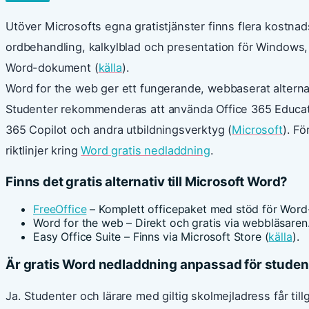
Utöver Microsofts egna gratistjänster finns flera kostnads
ordbehandling, kalkylblad och presentation för Windows
Word-dokument (
källa
).
Word for the web ger ett fungerande, webbaserat alternati
Studenter rekommenderas att använda Office 365 Educatio
365 Copilot och andra utbildningsverktyg (
Microsoft
). Fö
riktlinjer kring
Word gratis nedladdning
.
Finns det gratis alternativ till Microsoft Word?
FreeOffice
– Komplett officepaket med stöd för Word
Word for the web – Direkt och gratis via webbläsaren
Easy Office Suite – Finns via Microsoft Store (
källa
).
Är gratis Word nedladdning anpassad för studen
Ja. Studenter och lärare med giltig skolmejladress får till