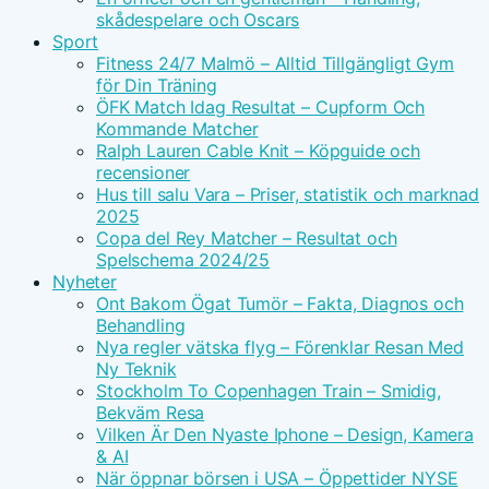
skådespelare och Oscars
Sport
Fitness 24/7 Malmö – Alltid Tillgängligt Gym
för Din Träning
ÖFK Match Idag Resultat – Cupform Och
Kommande Matcher
Ralph Lauren Cable Knit – Köpguide och
recensioner
Hus till salu Vara – Priser, statistik och marknad
2025
Copa del Rey Matcher – Resultat och
Spelschema 2024/25
Nyheter
Ont Bakom Ögat Tumör – Fakta, Diagnos och
Behandling
Nya regler vätska flyg – Förenklar Resan Med
Ny Teknik
Stockholm To Copenhagen Train – Smidig,
Bekväm Resa
Vilken Är Den Nyaste Iphone – Design, Kamera
& AI
När öppnar börsen i USA – Öppettider NYSE