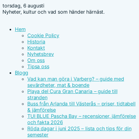
torsdag, 6 augusti
Nyheter, kultur och vad som händer härnäst.
Hem
Cookie Policy
Historia
Kontakt
Nyhetsbrev
Om oss
Tipsa oss
Blogg
Vad kan man göra i Varberg? – guide med
sevärdheter, mat & boende
Playa del Cura Gran Canaria – guide till
stranden
Buss från Arlanda till Västerås – priser, tidtabell
& jämförelse
TUI BLUE Pascha Bay – recensioner, jämförelse
och fakta 2026
Röda dagar i juni 2025 – lista och tips för din
semester