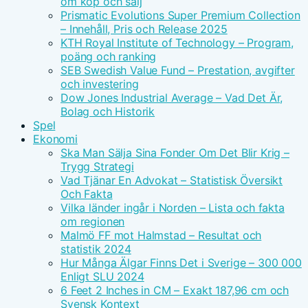
om köp och sälj
Prismatic Evolutions Super Premium Collection
– Innehåll, Pris och Release 2025
KTH Royal Institute of Technology – Program,
poäng och ranking
SEB Swedish Value Fund – Prestation, avgifter
och investering
Dow Jones Industrial Average – Vad Det Är,
Bolag och Historik
Spel
Ekonomi
Ska Man Sälja Sina Fonder Om Det Blir Krig –
Trygg Strategi
Vad Tjänar En Advokat – Statistisk Översikt
Och Fakta
Vilka länder ingår i Norden – Lista och fakta
om regionen
Malmö FF mot Halmstad – Resultat och
statistik 2024
Hur Många Älgar Finns Det i Sverige – 300 000
Enligt SLU 2024
6 Feet 2 Inches in CM – Exakt 187,96 cm och
Svensk Kontext