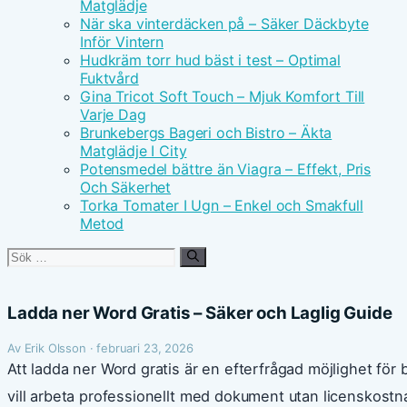
Matglädje
När ska vinterdäcken på – Säker Däckbyte
Inför Vintern
Hudkräm torr hud bäst i test – Optimal
Fuktvård
Gina Tricot Soft Touch – Mjuk Komfort Till
Varje Dag
Brunkebergs Bageri och Bistro – Äkta
Matglädje I City
Potensmedel bättre än Viagra – Effekt, Pris
Och Säkerhet
Torka Tomater I Ugn – Enkel och Smakfull
Metod
Sök
efter:
Ladda ner Word Gratis – Säker och Laglig Guide
Av Erik Olsson · februari 23, 2026
Att ladda ner Word gratis är en efterfrågad möjlighet fö
vill arbeta professionellt med dokument utan licenskostnad