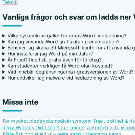
Teknik
.
Vanliga frågor och svar om ladda ner 
Vilka systemkrav gäller för gratis Word nedladdning?
Kan jag använda Word gratis utan prenumeration?
Behöver jag skapa ett Microsoft-konto för att använda g
Hur installerar jag Word på min dator?
Är FreeOffice helt gratis även för företag?
Kan studenter verkligen få Word utan kostnad?
Vad innebär begränsningarna i gratisversionen av Word?
Hur undviker jag malware vid nedladdning av Word?
Missa inte
För mycket blodtrycksmedicin symtom: Yrsel, trötthet & ris
Jerry Williams Did I Tell You – texten, ackorden och histori
Bjäre fisk och skaldjur – restaurang i Magnarps hamn