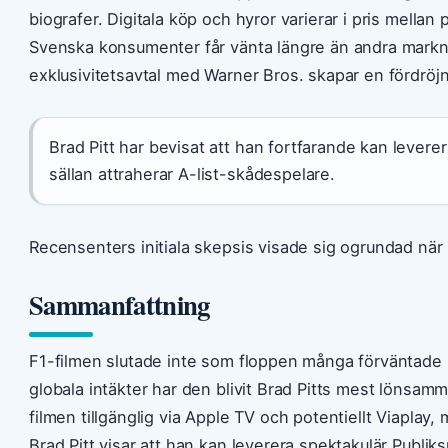
biografer. Digitala köp och hyror varierar i pris mellan 
Svenska konsumenter får vänta längre än andra markn
exklusivitetsavtal med Warner Bros. skapar en fördröjn
Brad Pitt har bevisat att han fortfarande kan lever
sällan attraherar A-list-skådespelare.
Recensenters initiala skepsis visade sig ogrundad när pu
Sammanfattning
F1-filmen slutade inte som floppen många förväntade s
globala intäkter har den blivit Brad Pitts mest lönsamm
filmen tillgänglig via Apple TV och potentiellt Viaplay,
Brad Pitt visar att han kan leverera spektakulär Publi