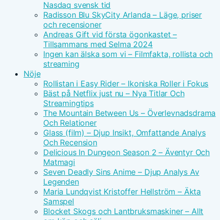
Nasdaq svensk tid
Radisson Blu SkyCity Arlanda – Läge, priser
och recensioner
Andreas Gift vid första ögonkastet –
Tillsammans med Selma 2024
Ingen kan älska som vi – Filmfakta, rollista och
streaming
Nöje
Rollistan i Easy Rider – Ikoniska Roller i Fokus
Bäst på Netflix just nu – Nya Titlar Och
Streamingtips
The Mountain Between Us – Överlevnadsdrama
Och Relationer
Glass (film) – Djup Insikt, Omfattande Analys
Och Recension
Delicious In Dungeon Season 2 – Äventyr Och
Matmagi
Seven Deadly Sins Anime – Djup Analys Av
Legenden
Maria Lundqvist Kristoffer Hellström – Äkta
Samspel
Blocket Skogs och Lantbruksmaskiner – Allt