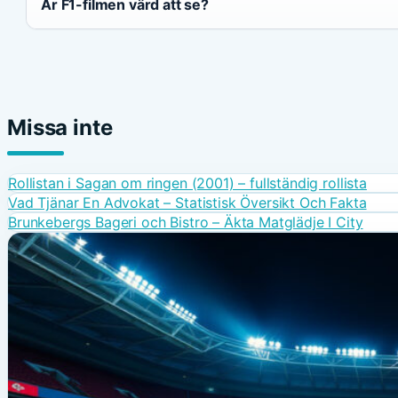
Är F1-filmen värd att se?
Missa inte
Rollistan i Sagan om ringen (2001) – fullständig rollista
Vad Tjänar En Advokat – Statistisk Översikt Och Fakta
Brunkebergs Bageri och Bistro – Äkta Matglädje I City