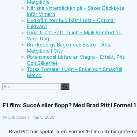
Matglädje
När ska vinterdäcken på – Säker Däckbyte
Inför Vintern
Hudkräm torr hud bäst i test – Optimal
Fuktvård
Gina Tricot Soft Touch – Mjuk Komfort Till
Varje Dag
Brunkebergs Bageri och Bistro – Äkta
Matglädje I City
Potensmedel bättre än Viagra – Effekt, Pris
Och Säkerhet
Torka Tomater I Ugn – Enkel och Smakfull
Metod
Sök
efter:
F1 film: Succé eller flopp? Med Brad Pitt i Formel 1
Av Erik Olsson · maj 5, 2026
Brad Pitt har spelat in en Formel 1-film och biografe