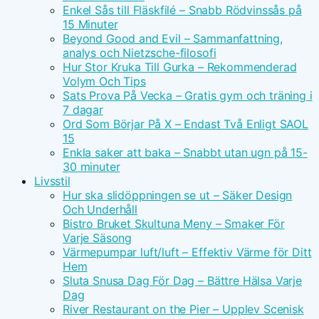
Enkel Sås till Fläskfilé – Snabb Rödvinssås på
15 Minuter
Beyond Good and Evil – Sammanfattning,
analys och Nietzsche-filosofi
Hur Stor Kruka Till Gurka – Rekommenderad
Volym Och Tips
Sats Prova På Vecka – Gratis gym och träning i
7 dagar
Ord Som Börjar På X – Endast Två Enligt SAOL
15
Enkla saker att baka – Snabbt utan ugn på 15-
30 minuter
Livsstil
Hur ska slidöppningen se ut – Säker Design
Och Underhåll
Bistro Bruket Skultuna Meny – Smaker För
Varje Säsong
Värmepumpar luft/luft – Effektiv Värme för Ditt
Hem
Sluta Snusa Dag För Dag – Bättre Hälsa Varje
Dag
River Restaurant on the Pier – Upplev Scenisk