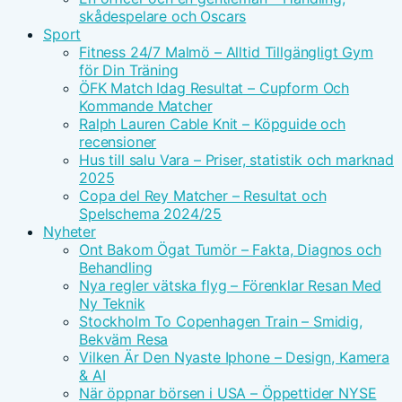
skådespelare och Oscars
Sport
Fitness 24/7 Malmö – Alltid Tillgängligt Gym
för Din Träning
ÖFK Match Idag Resultat – Cupform Och
Kommande Matcher
Ralph Lauren Cable Knit – Köpguide och
recensioner
Hus till salu Vara – Priser, statistik och marknad
2025
Copa del Rey Matcher – Resultat och
Spelschema 2024/25
Nyheter
Ont Bakom Ögat Tumör – Fakta, Diagnos och
Behandling
Nya regler vätska flyg – Förenklar Resan Med
Ny Teknik
Stockholm To Copenhagen Train – Smidig,
Bekväm Resa
Vilken Är Den Nyaste Iphone – Design, Kamera
& AI
När öppnar börsen i USA – Öppettider NYSE