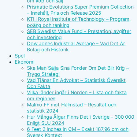
om köp och sälj
Prismatic Evolutions Super Premium Collection
– Innehåll, Pris och Release 2025
KTH Royal Institute of Technology – Program,
poäng och ranking
SEB Swedish Value Fund – Prestation, avgifter
och investering
Dow Jones Industrial Average – Vad Det Är,
Bolag och Historik
Spel
Ekonomi
Ska Man Sälja Sina Fonder Om Det Blir Krig –
Trygg Strategi
Vad Tjänar En Advokat – Statistisk Översikt
Och Fakta
Vilka länder ingår i Norden – Lista och fakta
om regionen
Malmö FF mot Halmstad – Resultat och
statistik 2024
Hur Många Älgar Finns Det i Sverige – 300 000
Enligt SLU 2024
6 Feet 2 Inches in CM – Exakt 187,96 cm och
Svensk Kontext