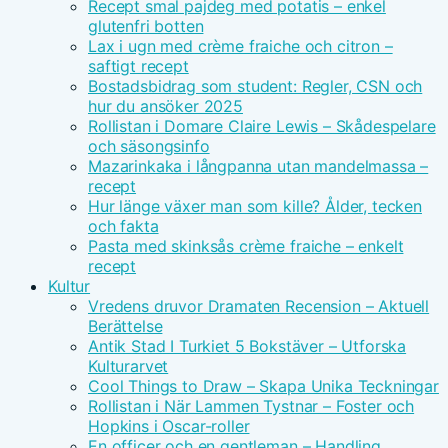
Recept smal pajdeg med potatis – enkel
glutenfri botten
Lax i ugn med crème fraiche och citron –
saftigt recept
Bostadsbidrag som student: Regler, CSN och
hur du ansöker 2025
Rollistan i Domare Claire Lewis – Skådespelare
och säsongsinfo
Mazarinkaka i långpanna utan mandelmassa –
recept
Hur länge växer man som kille? Ålder, tecken
och fakta
Pasta med skinksås crème fraiche – enkelt
recept
Kultur
Vredens druvor Dramaten Recension – Aktuell
Berättelse
Antik Stad I Turkiet 5 Bokstäver – Utforska
Kulturarvet
Cool Things to Draw – Skapa Unika Teckningar
Rollistan i När Lammen Tystnar – Foster och
Hopkins i Oscar-roller
En officer och en gentleman – Handling,