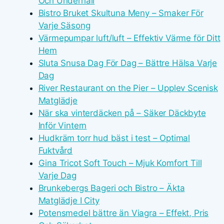
Och Underhåll
Bistro Bruket Skultuna Meny – Smaker För
Varje Säsong
Värmepumpar luft/luft – Effektiv Värme för Ditt
Hem
Sluta Snusa Dag För Dag – Bättre Hälsa Varje
Dag
River Restaurant on the Pier – Upplev Scenisk
Matglädje
När ska vinterdäcken på – Säker Däckbyte
Inför Vintern
Hudkräm torr hud bäst i test – Optimal
Fuktvård
Gina Tricot Soft Touch – Mjuk Komfort Till
Varje Dag
Brunkebergs Bageri och Bistro – Äkta
Matglädje I City
Potensmedel bättre än Viagra – Effekt, Pris