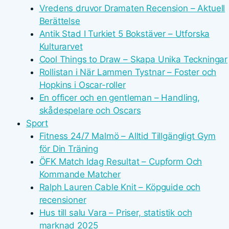
Vredens druvor Dramaten Recension – Aktuell
Berättelse
Antik Stad I Turkiet 5 Bokstäver – Utforska
Kulturarvet
Cool Things to Draw – Skapa Unika Teckningar
Rollistan i När Lammen Tystnar – Foster och
Hopkins i Oscar-roller
En officer och en gentleman – Handling,
skådespelare och Oscars
Sport
Fitness 24/7 Malmö – Alltid Tillgängligt Gym
för Din Träning
ÖFK Match Idag Resultat – Cupform Och
Kommande Matcher
Ralph Lauren Cable Knit – Köpguide och
recensioner
Hus till salu Vara – Priser, statistik och
marknad 2025