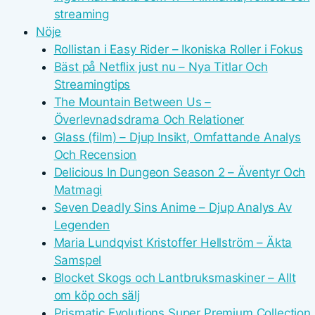
streaming
Nöje
Rollistan i Easy Rider – Ikoniska Roller i Fokus
Bäst på Netflix just nu – Nya Titlar Och
Streamingtips
The Mountain Between Us –
Överlevnadsdrama Och Relationer
Glass (film) – Djup Insikt, Omfattande Analys
Och Recension
Delicious In Dungeon Season 2 – Äventyr Och
Matmagi
Seven Deadly Sins Anime – Djup Analys Av
Legenden
Maria Lundqvist Kristoffer Hellström – Äkta
Samspel
Blocket Skogs och Lantbruksmaskiner – Allt
om köp och sälj
Prismatic Evolutions Super Premium Collection