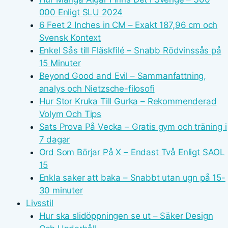
000 Enligt SLU 2024
6 Feet 2 Inches in CM – Exakt 187,96 cm och
Svensk Kontext
Enkel Sås till Fläskfilé – Snabb Rödvinssås på
15 Minuter
Beyond Good and Evil – Sammanfattning,
analys och Nietzsche-filosofi
Hur Stor Kruka Till Gurka – Rekommenderad
Volym Och Tips
Sats Prova På Vecka – Gratis gym och träning i
7 dagar
Ord Som Börjar På X – Endast Två Enligt SAOL
15
Enkla saker att baka – Snabbt utan ugn på 15-
30 minuter
Livsstil
Hur ska slidöppningen se ut – Säker Design