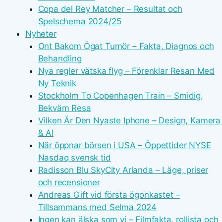
Copa del Rey Matcher – Resultat och
Spelschema 2024/25
Nyheter
Ont Bakom Ögat Tumör – Fakta, Diagnos och
Behandling
Nya regler vätska flyg – Förenklar Resan Med
Ny Teknik
Stockholm To Copenhagen Train – Smidig,
Bekväm Resa
Vilken Är Den Nyaste Iphone – Design, Kamera
& AI
När öppnar börsen i USA – Öppettider NYSE
Nasdaq svensk tid
Radisson Blu SkyCity Arlanda – Läge, priser
och recensioner
Andreas Gift vid första ögonkastet –
Tillsammans med Selma 2024
Ingen kan älska som vi – Filmfakta, rollista och