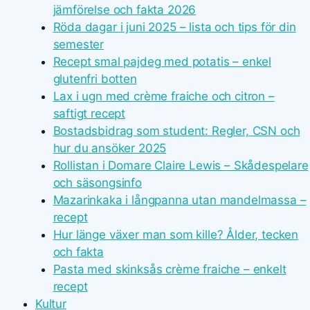
jämförelse och fakta 2026
Röda dagar i juni 2025 – lista och tips för din
semester
Recept smal pajdeg med potatis – enkel
glutenfri botten
Lax i ugn med crème fraiche och citron –
saftigt recept
Bostadsbidrag som student: Regler, CSN och
hur du ansöker 2025
Rollistan i Domare Claire Lewis – Skådespelare
och säsongsinfo
Mazarinkaka i långpanna utan mandelmassa –
recept
Hur länge växer man som kille? Ålder, tecken
och fakta
Pasta med skinksås crème fraiche – enkelt
recept
Kultur