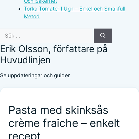
Och Säkerhet
Torka Tomater I Ugn – Enkel och Smakfull
Metod
Sök
efter:
Erik Olsson, författare på
Huvudlinjen
Se uppdateringar och guider.
Pasta med skinksås
crème fraiche – enkelt
recept